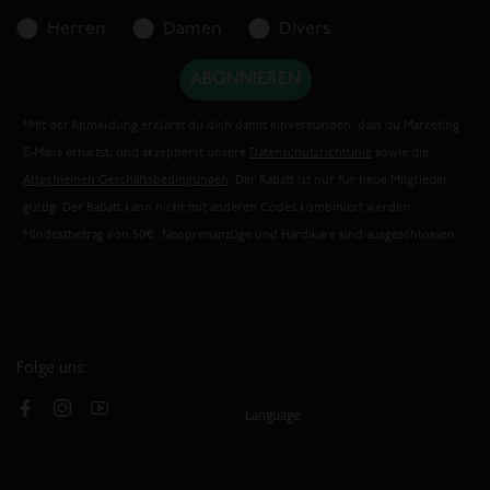
Baumwolle, Garne aus recycelten PET-Flaschen oder
Herren
Damen
Divers
regeneriertem Nylon. Unser Ziel ist es, dass 2025 alle unsere
Produkte unter das O’Neill-Blue-Label fallen. Willst du mehr
ABONNIEREN
darüber erfahren, wie wir das Unsere an einer besseren Welt
beitragen? Hier findest du alles über O’Neills
Ocean Mission
.
*Mit der Anmeldung erklärst du dich damit einverstanden, dass du Marketing
E-Mails erhältst, und akzeptierst unsere
Datenschutzrichtlinie
sowie die
Allgemeinen Geschäftsbedingungen
. Der Rabatt ist nur für neue Mitglieder
gültig. Der Rabatt kann nicht mit anderen Codes kombiniert werden.
Mindestbetrag von 50€ .Neoprenanzüge und Hardware sind ausgeschlossen.
Folge uns:
Language
Facebook
Instagram
YouTube