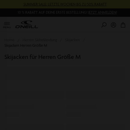
Direkt
SUMMER SALE: LETZTE WOCHEN BIS ZU 50% RABATT
zum
Inhalt
10 % RABATT AUF DEINE ERSTE BESTELLUNG!
JETZT ANMELDEN!
0
Pr
Home
Herren Skibekleidung
Skijacken
Skijacken Herren Größe M
Skijacken für Herren Größe M