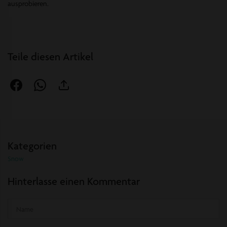
ausprobieren.
Teile diesen Artikel
Auf
Auf
Über
Facebook
WhatsApp
Link
teilen
teilen
teilen
Kategorien
Snow
Hinterlasse einen Kommentar
Name