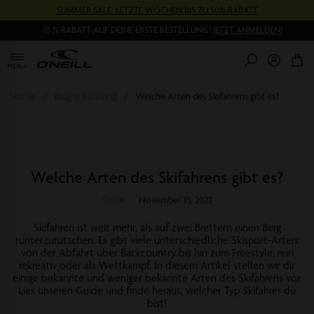
Direkt
SUMMER SALE: LETZTE WOCHEN BIS ZU 50% RABATT
zum
Inhalt
10 % RABATT AUF DEINE ERSTE BESTELLUNG!
JETZT ANMELDEN!
0
Pr
Home
Blog & Beratung
Welche Arten des Skifahrens gibt es?
Welche Arten des Skifahrens gibt es?
Snow
November 15, 2022
Skifahren ist weit mehr, als auf zwei Brettern einen Berg
runterzurutschen. Es gibt viele unterschiedliche Skisport-Arten:
von der Abfahrt über Backcountry bis hin zum Freestyle, rein
rekreativ oder als Wettkampf. In diesem Artikel stellen wir dir
einige bekannte und weniger bekannte Arten des Skifahrens vor.
Lies unseren Guide und finde heraus, welcher Typ Skifahrer du
bist!