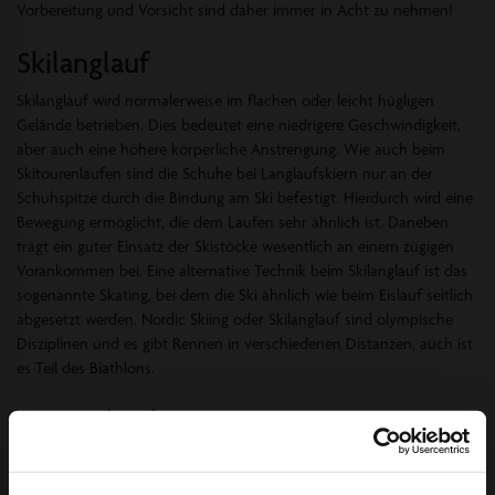
Vorbereitung und Vorsicht sind daher immer in Acht zu nehmen!
Skilanglauf
Skilanglauf wird normalerweise im flachen oder leicht hügligen
Gelände betrieben. Dies bedeutet eine niedrigere Geschwindigkeit,
aber auch eine höhere körperliche Anstrengung. Wie auch beim
Skitourenlaufen sind die Schuhe bei Langlaufskiern nur an der
Schuhspitze durch die Bindung am Ski befestigt. Hierdurch wird eine
Bewegung ermöglicht, die dem Laufen sehr ähnlich ist. Daneben
trägt ein guter Einsatz der Skistöcke wesentlich an einem zügigen
Vorankommen bei. Eine alternative Technik beim Skilanglauf ist das
sogenannte Skating, bei dem die Ski ähnlich wie beim Eislauf seitlich
abgesetzt werden. Nordic Skiing oder Skilanglauf sind olympische
Disziplinen und es gibt Rennen in verschiedenen Distanzen, auch ist
es Teil des Biathlons.
Freestyle Skiing
Beim Freestyle Skifahren geht es nicht um Geschwindigkeit oder
lange Distanzen, sondern vielmehr um akrobatisches Geschick. Es