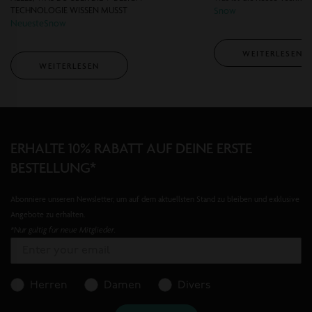
TECHNOLOGIE WISSEN MUSST
Snow
NeuesteSnow
WEITERLESEN
WEITERLESEN
ERHALTE 10% RABATT AUF DEINE ERSTE
BESTELLUNG*
Abonniere unseren Newsletter, um auf dem aktuellsten Stand zu bleiben und exklusive
Angebote zu erhalten.
*Nur gültig für neue Mitglieder.
Herren
Damen
Divers