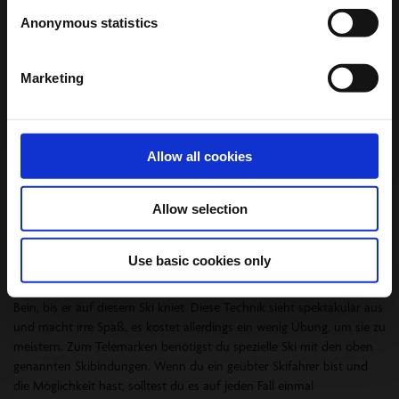
dass du Marketing E-Mails erhältst, und akzeptierst unsere
Anonymous statistics
Datenschutzrichtlinie
sowie die
Allgemeinen
Geschäftsbedingungen
. Der Rabatt ist nur für neue Mitglieder
gültig. Der Rabatt kann nicht mit anderen Codes kombiniert
Marketing
werden. Neoprenanzüge und Hardware sind ausgeschlossen.
Nein, danke
Telemark Skifahren
Allow all cookies
Telemarken ist eine sehr alte Art des Skifahrens und hat seinen
Allow selection
Ursprung im norwegischen Telemark. Bei den verwendeten
gleichnamigen Skiern ist im Gegensatz zu normalen Abfahrtskiern
lediglich die Spitze des Schuhs durch die Bindung am Ski fixiert.
Use basic cookies only
Beim Kurvenfahren schiebt der Fahrer den Hang-Ski, also den
kurveninneren Ski nach hinten, er hebt die Ferse an und beugt sein
Bein, bis er auf diesem Ski kniet. Diese Technik sieht spektakulär aus
und macht irre Spaß, es kostet allerdings ein wenig Übung, um sie zu
meistern. Zum Telemarken benötigst du spezielle Ski mit den oben
genannten Skibindungen. Wenn du ein geübter Skifahrer bist und
die Möglichkeit hast, solltest du es auf jeden Fall einmal