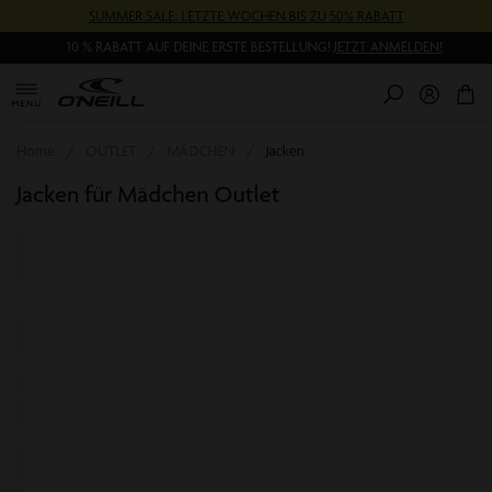
Direkt
SUMMER SALE: LETZTE WOCHEN BIS ZU 50% RABATT
zum
Inhalt
10 % RABATT AUF DEINE ERSTE BESTELLUNG!
JETZT ANMELDEN!
0
Pr
Home
OUTLET
MÄDCHEN
Jacken
Jacken für Mädchen Outlet