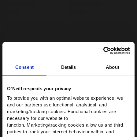
Consent
Details
About
O'Neill respects your privacy
WIR HABEN ETWAS FÜR
To provide you with an optimal website experience, we
DICH!
and our partners use functional, analytical, and
marketing/tracking cookies. Functional cookies are
Werde Teil der O’Neill-Community und
necessary for our website to
erhalte
10 % Rabatt
auf deine erste
function. Marketing/tracking cookies allow us and third
Bestellung — plus exklusive Angebote.
parties to track your internet behaviour within, and