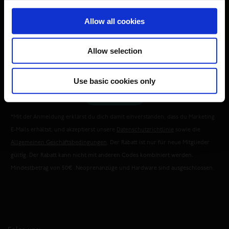
Abonniere unseren Newsletter, um auf dem aktuellsten Stand zu bleiben und exklusive
Nein, danke
Angebote zu erhalten.
Allow all cookies
*Nur gültig für neue Mitglieder.
Allow selection
Herren
Damen
Divers
Use basic cookies only
ABONNIEREN
*Mit der Anmeldung erklärst du dich damit einverstanden, dass du Marketing
E-Mails erhältst, und akzeptierst unsere
Datenschutzrichtlinie
sowie die
Allgemeinen Geschäftsbedingungen
. Der Rabatt ist nur für neue Mitglieder
gültig. Der Rabatt kann nicht mit anderen Codes kombiniert werden.
Mindestbetrag von 50€ .Neoprenanzüge und Hardware sind ausgeschlossen.