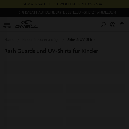
Direkt
SUMMER SALE: LETZTE WOCHEN BIS ZU 50% RABATT
zum
Inhalt
10 % RABATT AUF DEINE ERSTE BESTELLUNG!
JETZT ANMELDEN!
0
Pr
Home
Kinder Neoprenanzüge
Skins & UV-Shirts
Rash Guards und UV-Shirts für Kinder