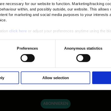
re necessary for our website to function. Marketing/tracking coo
 behaviour within, and possibly outside, our website. This allows u
tent for marketing and social media purposes to your interests 
ice.
mation
click here
or adjust your preferences anytime using the bla
ERSTE BESTELLUNG*
Preferences
Anonymous statistics
leiben und exklusive Angebote zu erhalten.
nly
Allow selection
ABONNIEREN