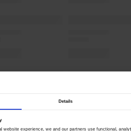
Details
y
l website experience, we and our partners use functional, analyt