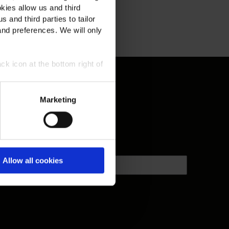
kies allow us and third
s and third parties to tailor
and preferences. We will only
ck icon at the bottom right of
Marketing
Allow all cookies