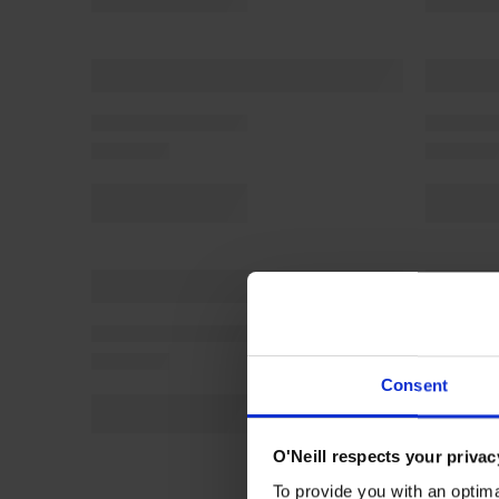
Consent
O'Neill respects your privac
To provide you with an optima