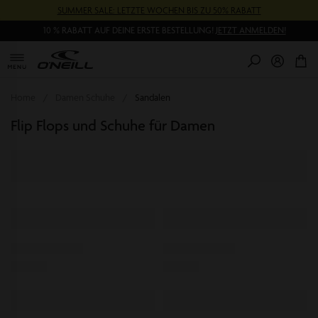
Direkt
SUMMER SALE: LETZTE WOCHEN BIS ZU 50% RABATT
zum
Inhalt
10 % RABATT AUF DEINE ERSTE BESTELLUNG!
JETZT ANMELDEN!
0
Pr
Home
Damen Schuhe
Sandalen
Flip Flops und Schuhe für Damen