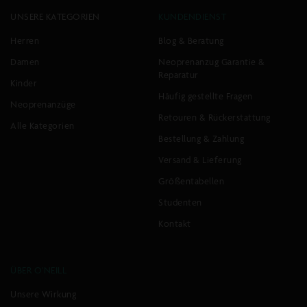
UNSERE KATEGORIEN
KUNDENDIENST
Herren
Blog & Beratung
Chest-
Muir
Print
T-
Damen
Neoprenanzug Garantie &
T-
Shirt
Reparatur
Kinder
Shirt
Häufig gestellte Fragen
Normaler
€13,79
€22,99
Neoprenanzüge
Preis
Normaler
€13,79
€22,99
Retouren & Rückerstattung
SCHNELLANSICHT
Preis
Alle Kategorien
-40%
-40%
Bestellung & Zahlung
SCHNELLANSICHT
Versand & Lieferung
Größentabellen
Polygiene
Chest-
Cotton
Print
Studenten
Graphic
T-
Kontakt
T-
Shirt
Shirt
Normaler
€13,79
€22,99
Preis
Normaler
€17,50
€34,99
ÜBER O'NEILL
SCHNELLANSICHT
Preis
-50%
-40%
Unsere Wirkung
SCHNELLANSICHT