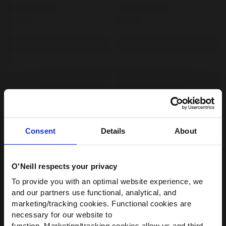
Consent
Details
About
O'Neill respects your privacy
WIR HABEN ETWAS FÜR
To provide you with an optimal website experience, we
DICH!
and our partners use functional, analytical, and
marketing/tracking cookies. Functional cookies are
Werde Teil der O’Neill-Community und
necessary for our website to
erhalte
10 % Rabatt
auf deine erste
function. Marketing/tracking cookies allow us and third