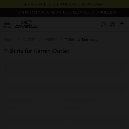
Direkt
SUMMER SALE: LETZTE WOCHEN BIS ZU 50% RABATT
zum
Inhalt
10 % RABATT AUF DEINE ERSTE BESTELLUNG!
JETZT ANMELDEN!
0
Pr
Home
OUTLET
HERREN
T-Shirts & Tank tops
T-Shirts für Herren Outlet