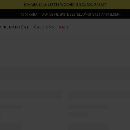
SUMMER SALE: LETZTE WOCHEN BIS ZU 50% RABATT
10 % RABATT AUF DEINE ERSTE BESTELLUNG!
JETZT ANMELDEN!
OPRENANZÜGE
ÜBER UNS
SALE