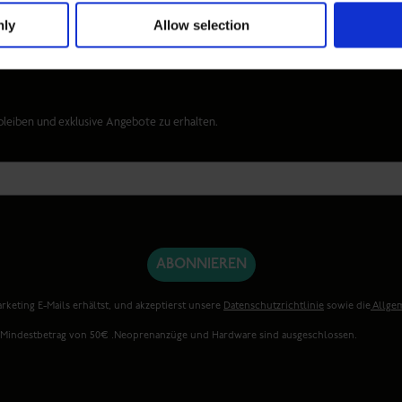
nly
Allow selection
ERSTE BESTELLUNG*
leiben und exklusive Angebote zu erhalten.
ABONNIEREN
rketing E-Mails erhältst, und akzeptierst unsere
Datenschutzrichtlinie
sowie die
Allge
. Mindestbetrag von 50€ .Neoprenanzüge und Hardware sind ausgeschlossen.