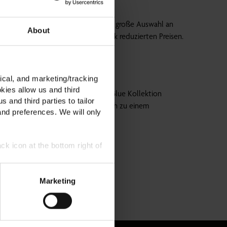
sen
emoden Outlet. Hier findest du eine große Auswahl an
About
 reguläre Kollektion, aber zu stark reduzierten Preisen.
ical, and marketing/tracking
kies allow us and third
weltbelastung ein. Unsere O'Neill Blue Kollektion
s and third parties to tailor
nsere Angebote nutzen, sondern auch zu einem
and preferences. We will only
ck icon at the bottom right of
Marketing