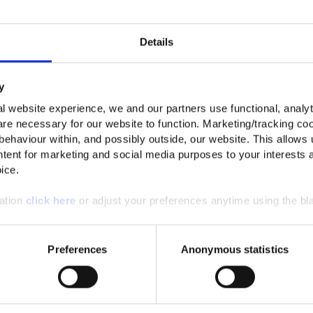
sverkauf: hohe Qualität zu günstigen Prei
Weiterlesen
 zu günstigen Preisen? Werfe jetzt einen Blick in unser O'Neill Bad
Details
Unsere Outlet-Artikel sind von der gleichen hohen Qualität wie unsere
y
t
l website experience, we and our partners use functional, analyt
re necessary for our website to function. Marketing/tracking coo
mwelt bewusst und setzen uns deshalb für Produkte mit geringerer Um
 behaviour within, and possibly outside, our website. This allows u
us dem Meer hergestellt wird. Auf diese Weise kannst du nicht nur u
tent for marketing and social media purposes to your interests 
Bademode im Outlet.
ice.
mation
click here
or adjust your preferences anytime using the bla
Preferences
Anonymous statistics