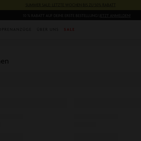
SUMMER SALE: LETZTE WOCHEN BIS ZU 50% RABATT
10 % RABATT AUF DEINE ERSTE BESTELLUNG!
JETZT ANMELDEN!
OPRENANZÜGE
ÜBER UNS
SALE
hen