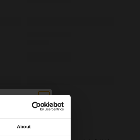
UF DEINE
NG!
About
 neuesten Updates zu