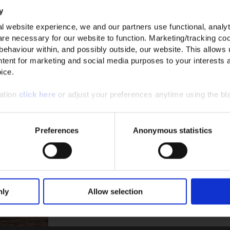
n fantastischer Farbauswahl, Form und idealer Passform. O’Neill Mädch
Weiterlesen
y
ich mit und ohne Reißverschluss.
l website experience, we and our partners use functional, analyt
re necessary for our website to function. Marketing/tracking coo
 behaviour within, and possibly outside, our website. This allows u
Für wen kaufst du ein?
tent for marketing and social media purposes to your interests 
ice.
Herren
Damen
Unisex
mation
click here
or adjust your preferences anytime using the bla
Anmelden
*Mit der Anmeldung erklärst du dich damit einvers
Preferences
Anonymous statistics
Marketing E-Mails erhältst, und akzeptierst unsere
Dat
sowie die
Allgemeinen Geschäftsbedingungen
. Der Rab
ERSTE BESTELLUNG*
Mitglieder gültig. Der Rabatt kann nicht mit anderen
werden. Neoprenanzüge und Hardware sind aus
nly
Allow selection
leiben und exklusive Angebote zu erhalten.
Nein, danke