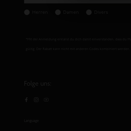
Women
Essentials
Essentials
Essentials
Herren
Damen
Divers
of
Hoodie
Crew
Crew
the
Sweatshirt
Sweatshirt
€26,99
€44,99
Normaler
Wave
€23,99
€23,99
€39,99
€39,99
Preis
Normaler
Normaler
Hoodie
SCHNELLANSICHT
*Mit der Anmeldung erklärst du dich damit einverstanden, dass du Ma
Preis
Preis
SCHNELLANSICHT
SCHNELLANSICHT
€22,50
€44,99
Normaler
gültig. Der Rabatt kann nicht mit anderen Codes kombiniert werden
Preis
-50%
-40%
-40%
-40%
SCHNELLANSICHT
»
NÄCHSTE
SEITE
LADEN
Folge uns:
Facebook
Instagram
YouTube
Language