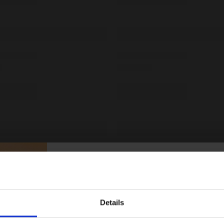
ERHALTE 10% RABATT A
ERSTE BESTELLU
Details
Melde dich jetzt an, um die besten Angebote und die
erhalten.