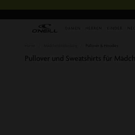
Direkt
zum
Inhalt
DAMEN
HERREN
KINDER
NE
Home
Mädchenbekleidung
Pullover & Hoodies
Pullover und Sweatshirts für Mädc