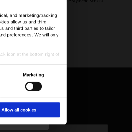
en Sweatshirts und Hoodies sind eine stylische Schicht
ical, and marketing/tracking
kies allow us and third
s and third parties to tailor
and preferences. We will only
ck icon at the bottom right of
tanden, dass du
Marketing
enschutzrichtlinie
att ist nur für neue
 Codes kombiniert
geschlossen.
Allow all cookies