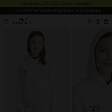
Direkt
SUMMER SALE: LETZTE WOCHEN BIS ZU 50% RABATT
zum
10 % RABATT AUF DEINE ERSTE BESTELLUNG!
JETZT ANMELDEN!
Inhalt
0
Pr