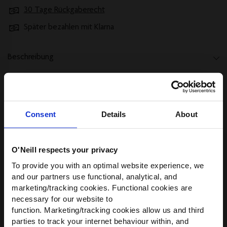
30 Tage Rückgaberecht
Später bezahlen mit Klarna
Beschreibung
Versand und Rücksendungen
Consent
Details
About
Größe, Beratung & Passform
Materialien und Pflege
O'Neill respects your privacy
WIR HABEN ETWAS FÜR
To provide you with an optimal website experience, we
DICH!
and our partners use functional, analytical, and
Sustainability
marketing/tracking cookies. Functional cookies are
Werde Teil der O’Neill-Community und
necessary for our website to
erhalte
10 % Rabatt
auf deine erste
Teilen
function. Marketing/tracking cookies allow us and third
Bestellung — plus exklusive Angebote.
parties to track your internet behaviour within, and