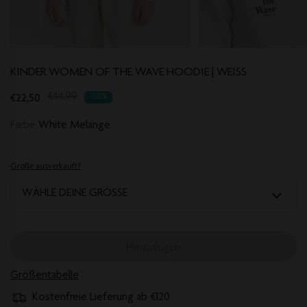
KINDER WOMEN OF THE WAVE HOODIE | WEISS
Translation
€22,50
€44,99
-50%
missing:
Farbe
White Melange
de.products.product.regular_price
Größe ausverkauft?
WÄHLE DEINE GRÖSSE
Hinzufügen
Größentabelle
Kostenfreie Lieferung ab €120