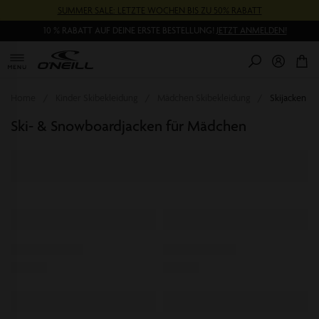
Direkt
SUMMER SALE: LETZTE WOCHEN BIS ZU 50% RABATT
zum
Inhalt
10 % RABATT AUF DEINE ERSTE BESTELLUNG!
JETZT ANMELDEN!
0
Pr
Home
Kinder Skibekleidung
Mädchen Skibekleidung
Skijacken
Ski- & Snowboardjacken für Mädchen