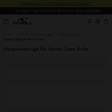
Direkt
SUMMER SALE: LETZTE WOCHEN BIS ZU 50% RABATT
zum
Inhalt
10 % RABATT AUF DEINE ERSTE BESTELLUNG!
JETZT ANMELDEN!
0
Pr
Home
Herren Neoprenanzüge
Neoprenanzüge
Neoprenanzüge Herren 2mm
Neoprenanzüge für Herren 2mm dicke