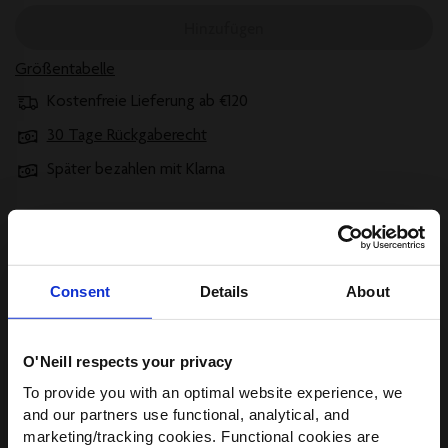
Hinzufügen
Größentabelle
Kostenfreie Lieferung ab €120
30 Tage Rückgaberecht
Später bezahlen mit Klarna
Technische Eigenschaften
Consent
Details
About
O'Neill respects your privacy
Alle Anzeigen
WIR HABEN ETWAS FÜR
To provide you with an optimal website experience, we
DICH!
and our partners use functional, analytical, and
Versand und Rücksendungen
marketing/tracking cookies. Functional cookies are