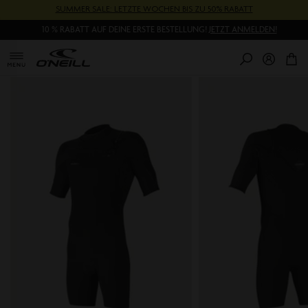
Direkt
SUMMER SALE: LETZTE WOCHEN BIS ZU 50% RABATT
zum
10 % RABATT AUF DEINE ERSTE BESTELLUNG!
JETZT ANMELDEN!
Inhalt
0
Pr