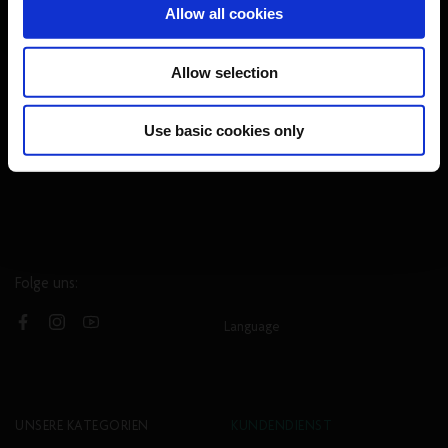
Allow all cookies
ABONNIEREN
*Mit der Anmeldung erklärst du dich damit einverstanden, dass du Marketing
Allow selection
E-Mails erhältst, und akzeptierst unsere
Datenschutzrichtlinie
sowie die
Allgemeinen Geschäftsbedingungen
. Der Rabatt ist nur für neue Mitglieder
Use basic cookies only
gültig. Der Rabatt kann nicht mit anderen Codes kombiniert werden.
Mindestbetrag von 50€ .Neoprenanzüge und Hardware sind ausgeschlossen.
Folge uns:
Language
Facebook
Instagram
YouTube
UNSERE KATEGORIEN
KUNDENDIENST