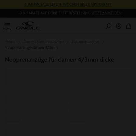
Direkt
SUMMER SALE: LETZTE WOCHEN BIS ZU 50% RABATT
zum
Inhalt
10 % RABATT AUF DEINE ERSTE BESTELLUNG!
JETZT ANMELDEN!
0
Pr
Home
Damen Neoprenanzüge
Neoprenanzüge
Neoprenanzüge damen 4/3mm
Neoprenanzüge für damen 4/3mm dicke