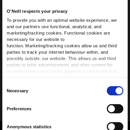
O'Neill respects your privacy
Beschreibung
WIR HABEN ETWAS FÜR
To provide you with an optimal website experience, we
DICH!
and our partners use functional, analytical, and
Versand und Rücksendungen
marketing/tracking cookies. Functional cookies are
Werde Teil der O’Neill-Community und
necessary for our website to
erhalte
10 % Rabatt
auf deine erste
function. Marketing/tracking cookies allow us and third
Größe, Beratung & Passform
Bestellung — plus exklusive Angebote.
parties to track your internet behaviour within, and
possibly outside, our website. This allows us and third
First name
parties to tailor advertisements and other content for
Materialien und Pflege
marketing and social media purposes to your interests
and preferences. We will only place the cookies of your
Sustainability
choice.
Consent
Necessary
Selection
For settings and more information
click here
or adjust
Teilen
your preferences anytime using the black icon at the
Meinen Rabatt sichern
Preferences
bottom right of the homepage.
*Mit der Anmeldung erklärst du dich damit einverstanden,
Anonymous statistics
dass du Marketing E-Mails erhältst, und akzeptierst unsere