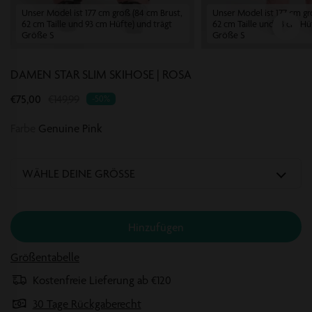
Unser Model ist 177 cm groß (84 cm Brust,
Unser Model ist 177 cm gr
62 cm Taille und 93 cm Hüfte) und trägt
62 cm Taille und 93 cm Hü
Größe S
Größe S
DAMEN STAR SLIM SKIHOSE | ROSA
Translation
€75,00
€149,99
-50%
missing:
Farbe
Genuine Pink
de.products.product.regular_price
WÄHLE DEINE GRÖSSE
Hinzufügen
Größentabelle
Kostenfreie Lieferung ab €120
30 Tage Rückgaberecht