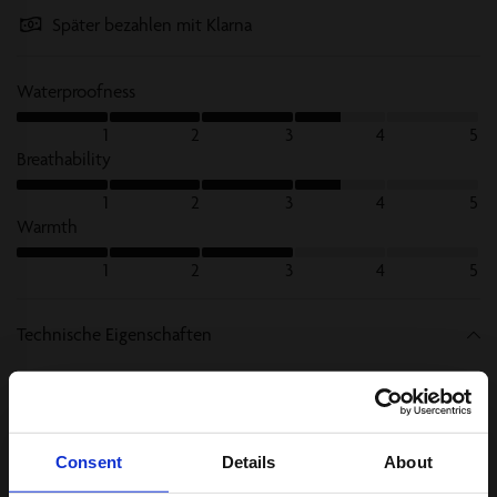
Später bezahlen mit Klarna
Waterproofness
1
2
3
4
5
Breathability
1
2
3
4
5
Warmth
1
2
3
4
5
Technische Eigenschaften
Consent
Details
About
Alle Anzeigen