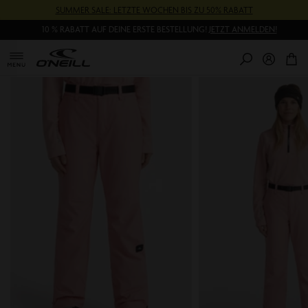
Direkt
SUMMER SALE: LETZTE WOCHEN BIS ZU 50% RABATT
zum
Inhalt
10 % RABATT AUF DEINE ERSTE BESTELLUNG!
JETZT ANMELDEN!
0
Pr