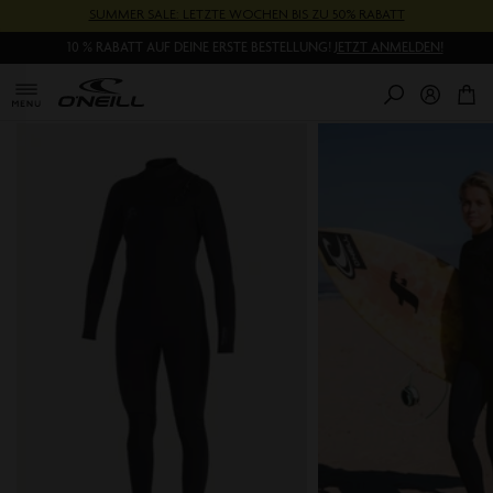
Direkt
SUMMER SALE: LETZTE WOCHEN BIS ZU 50% RABATT
zum
10 % RABATT AUF DEINE ERSTE BESTELLUNG!
JETZT ANMELDEN!
Inhalt
0
Pr