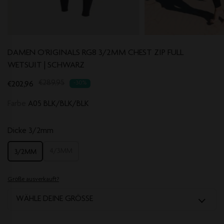
DAMEN O'RIGINALS RG8 3/2MM CHEST ZIP FULL
WETSUIT | SCHWARZ
Translation
€202,96
€289,95
-30%
missing:
Farbe
A05 BLK/BLK/BLK
de.products.product.regular_price
Dicke
3/2mm
3/2MM
4/3MM
Größe ausverkauft?
WÄHLE DEINE GRÖSSE