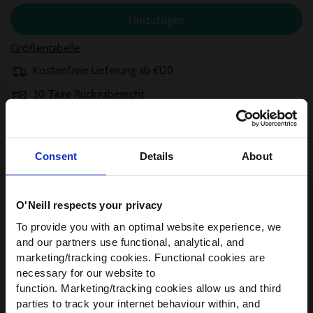
Hinzufügen
Größentabelle
Kostenfreie Lieferung ab €120
30 Tage Rückgaberecht
Später bezahlen mit Klarna
Consent
Details
About
Beschreibung
Versand und Rücksendungen
O'Neill respects your privacy
WIR HABEN ETWAS FÜR
To provide you with an optimal website experience, we
DICH!
and our partners use functional, analytical, and
Größe, Beratung & Passform
marketing/tracking cookies. Functional cookies are
Werde Teil der O’Neill-Community und
necessary for our website to
erhalte
10 % Rabatt
auf deine erste
Teilen
function. Marketing/tracking cookies allow us and third
Bestellung — plus exklusive Angebote.
parties to track your internet behaviour within, and