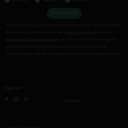
Herren
Damen
Divers
ABONNIEREN
*Mit der Anmeldung erklärst du dich damit einverstanden, dass du Marketing
E-Mails erhältst, und akzeptierst unsere
Datenschutzrichtlinie
sowie die
Allgemeinen Geschäftsbedingungen
. Der Rabatt ist nur für neue Mitglieder
gültig. Der Rabatt kann nicht mit anderen Codes kombiniert werden.
Mindestbetrag von 50€ .Neoprenanzüge und Hardware sind ausgeschlossen.
Folge uns:
Language
Facebook
Instagram
YouTube