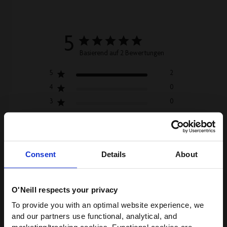
5
Basierend auf 2 Bewertungen
5
2
4
0
3
0
2
0
1
0
Consent
Details
About
O'Neill respects your privacy
Filter
Bewertungen
WIR HABEN ETWAS FÜR
To provide you with an optimal website experience, we
Neueste
suchen
Sortieren nach
:
DICH!
and our partners use functional, analytical, and