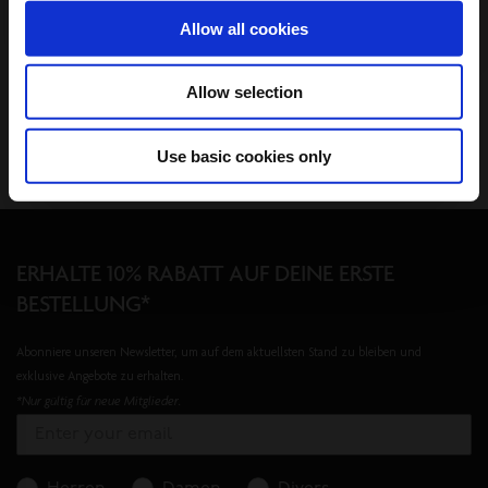
Very comfortable, light and sturdy. Would definitely recommend
Nein, danke
Allow all cookies
Allow selection
Use basic cookies only
ERHALTE 10% RABATT AUF DEINE ERSTE
BESTELLUNG*
Abonniere unseren Newsletter, um auf dem aktuellsten Stand zu bleiben und
exklusive Angebote zu erhalten.
*Nur gültig für neue Mitglieder.