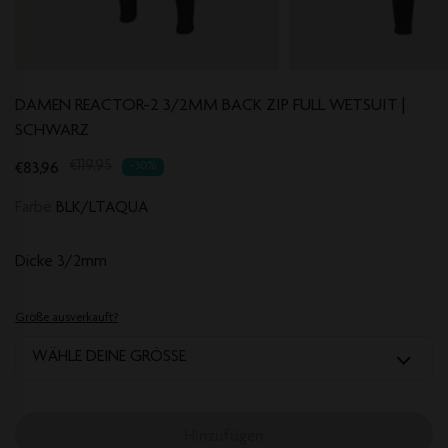
DAMEN REACTOR-2 3/2MM BACK ZIP FULL WETSUIT |
SCHWARZ
Translation
€83,96
€119,95
-30%
missing:
Farbe
BLK/LTAQUA
de.products.product.regular_price
Dicke
3/2mm
Größe ausverkauft?
WÄHLE DEINE GRÖSSE
Hinzufügen