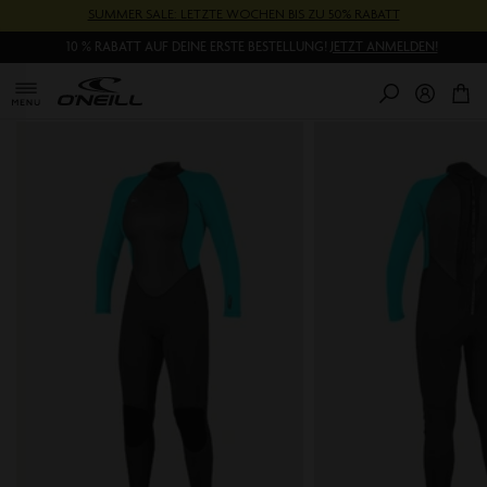
Direkt
SUMMER SALE: LETZTE WOCHEN BIS ZU 50% RABATT
zum
10 % RABATT AUF DEINE ERSTE BESTELLUNG!
JETZT ANMELDEN!
Inhalt
0
Pr