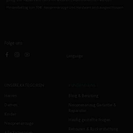
gültig. Der Rabatt kann nicht mit anderen Codes kombiniert werden.
Mindestbetrag von 50€ .Neoprenanzüge und Hardware sind ausgeschlossen.
Folge uns:
Language
Facebook
Instagram
YouTube
UNSERE KATEGORIEN
KUNDENDIENST
Herren
Blog & Beratung
Damen
Neoprenanzug Garantie &
Reparatur
Kinder
Häufig gestellte Fragen
Neoprenanzüge
Retouren & Rückerstattung