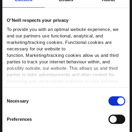
O'Neill respects your privacy
Filter
Bewertungen
WIR HABEN ETWAS FÜR
To provide you with an optimal website experience, we
Neueste
suchen
Sortieren nach
:
DICH!
and our partners use functional, analytical, and
marketing/tracking cookies. Functional cookies are
Werde Teil der O’Neill-Community und
necessary for our website to
Ver
MK
01/07/21
erhalte
10 % Rabatt
auf deine erste
function. Marketing/tracking cookies allow us and third
Verifizierter Käufer
Bestellung — plus exklusive Angebote.
parties to track your internet behaviour within, and
possibly outside, our website. This allows us and third
First name
parties to tailor advertisements and other content for
Great Looking Wetsuit
marketing and social media purposes to your interests
and preferences. We will only place the cookies of your
choice.
Consent
Necessary
Selection
For settings and more information
click here
or adjust
your preferences anytime using the black icon at the
Meinen Rabatt sichern
Preferences
bottom right of the homepage.
Bought for my 15 year old daughter ready for surfing. Not used yet
but fits perfectly and looks great too! Lovely contrasting colours.
*Mit der Anmeldung erklärst du dich damit einverstanden,