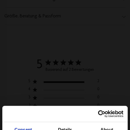
Größe, Beratung & Passform
5
Basierend auf 2 Bewertungen
5
2
4
0
3
0
2
0
1
0
Consent
Details
About