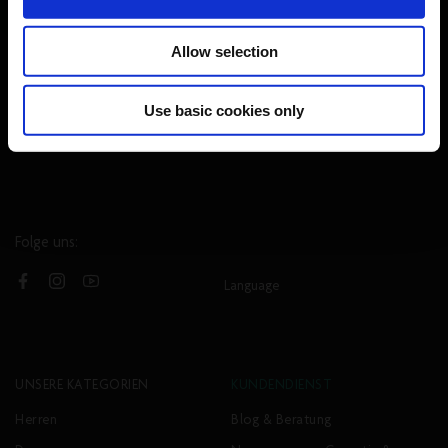
*Mit der Anmeldung erklärst du dich damit einverstanden, dass du Marketing
Allow selection
E-Mails erhältst, und akzeptierst unsere
Datenschutzrichtlinie
sowie die
Allgemeinen Geschäftsbedingungen
. Der Rabatt ist nur für neue Mitglieder
gültig. Der Rabatt kann nicht mit anderen Codes kombiniert werden.
Use basic cookies only
Mindestbetrag von 50€ .Neoprenanzüge und Hardware sind ausgeschlossen.
Folge uns:
Language
Facebook
Instagram
YouTube
UNSERE KATEGORIEN
KUNDENDIENST
Herren
Blog & Beratung