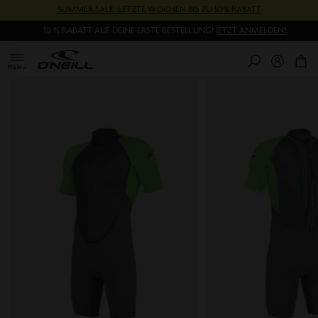
Direkt
SUMMER SALE: LETZTE WOCHEN BIS ZU 50% RABATT
zum
10 % RABATT AUF DEINE ERSTE BESTELLUNG!
JETZT ANMELDEN!
Inhalt
0
Pr