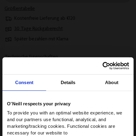
Größentabelle
Kostenfreie Lieferung ab €120
30 Tage Rückgaberecht
Später bezahlen mit Klarna
Technische Eigenschaften
Consent
Details
About
Alle Anzeigen
O'Neill respects your privacy
WIR HABEN ETWAS FÜR
To provide you with an optimal website experience, we
Beschreibung
DICH!
and our partners use functional, analytical, and
marketing/tracking cookies. Functional cookies are
Werde Teil der O’Neill-Community und
necessary for our website to
Versand und Rücksendungen