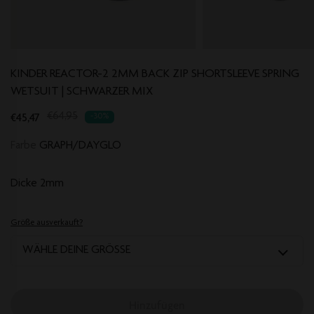
KINDER REACTOR-2 2MM BACK ZIP SHORTSLEEVE SPRING
WETSUIT | SCHWARZER MIX
Translation
€45,47
€64,95
-30%
missing:
Farbe
GRAPH/DAYGLO
de.products.product.regular_price
Dicke
2mm
Größe ausverkauft?
WÄHLE DEINE GRÖSSE
Hinzufügen