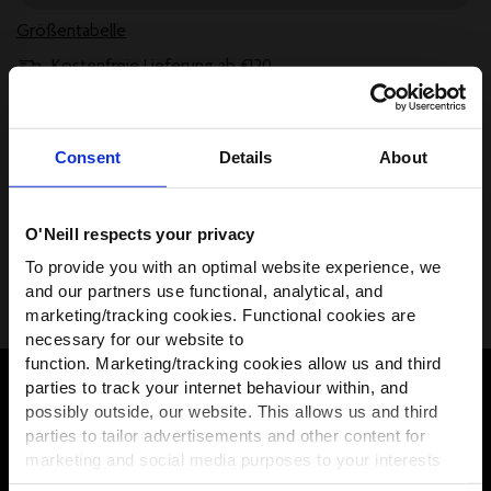
Größentabelle
Kostenfreie Lieferung ab €120
30 Tage Rückgaberecht
Später bezahlen mit Klarna
Consent
Details
About
Versand und Rücksendungen
O'Neill respects your privacy
WIR HABEN ETWAS FÜR
To provide you with an optimal website experience, we
Größe, Beratung & Passform
DICH!
and our partners use functional, analytical, and
marketing/tracking cookies. Functional cookies are
Werde Teil der O’Neill-Community und
necessary for our website to
erhalte
10 % Rabatt
auf deine erste
function. Marketing/tracking cookies allow us and third
Bestellung — plus exklusive Angebote.
parties to track your internet behaviour within, and
ERHALTE 10% RABATT AUF DEINE ERSTE
possibly outside, our website. This allows us and third
First name
parties to tailor advertisements and other content for
BESTELLUNG*
marketing and social media purposes to your interests
and preferences. We will only place the cookies of your