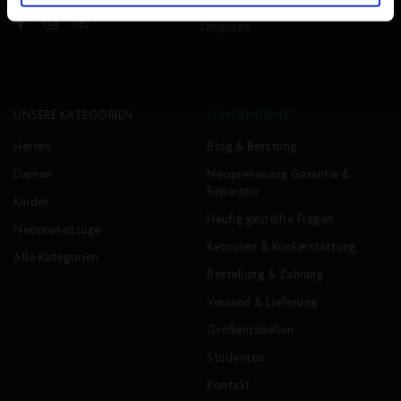
Language
Facebook
Instagram
YouTube
UNSERE KATEGORIEN
KUNDENDIENST
Herren
Blog & Beratung
Damen
Neoprenanzug Garantie &
Reparatur
Kinder
Häufig gestellte Fragen
Neoprenanzüge
Retouren & Rückerstattung
Alle Kategorien
Bestellung & Zahlung
Versand & Lieferung
Größentabellen
Studenten
Kontakt