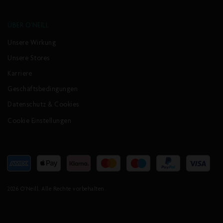
ÜBER O'NEILL
Unsere Wirkung
Unsere Stores
Karriere
Geschäftsbedingungen
Datenschutz & Cookies
Cookie Einstellungen
Akzeptierte
Zahlungsarten
2026
O'Neill
. Alle Rechte vorbehalten.
HERREN PSYCHO ONE CHEST ZIP 3/2MM FULL
WETSUIT | GRÜN