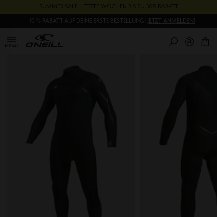
Direkt
SUMMER SALE: LETZTE WOCHEN BIS ZU 50% RABATT
zum
10 % RABATT AUF DEINE ERSTE BESTELLUNG!
JETZT ANMELDEN!
Inhalt
0
Pr