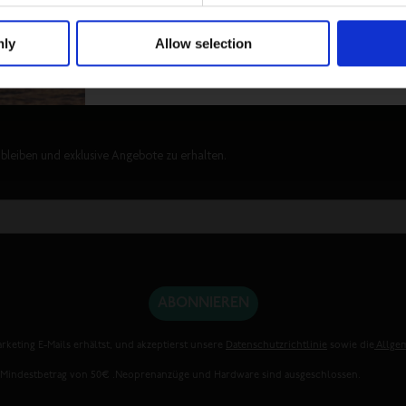
werden. Neoprenanzüge und Hardware sind aus
nly
Allow selection
Nein, danke
ERSTE BESTELLUNG*
bleiben und exklusive Angebote zu erhalten.
ABONNIEREN
rketing E-Mails erhältst, und akzeptierst unsere
Datenschutzrichtlinie
sowie die
Allge
. Mindestbetrag von 50€ .Neoprenanzüge und Hardware sind ausgeschlossen.