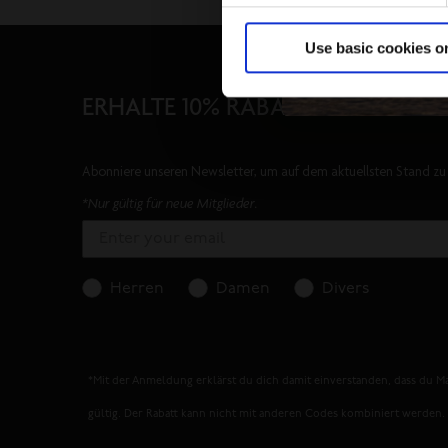
Use basic cookies o
ERHALTE 10% RABATT AUF DEINE 
Abonniere unseren Newsletter, um auf dem aktuellsten Stand zu 
*Nur gültig für neue Mitglieder.
Herren
Damen
Divers
*Mit der Anmeldung erklärst du dich damit einverstanden, dass du Ma
gültig. Der Rabatt kann nicht mit anderen Codes kombiniert werden