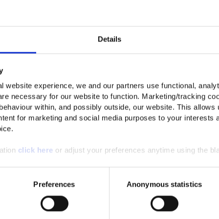
ERHALTE 10% RABATT A
ERSTE BESTELLU
Ver
Details
Melde dich jetzt an, um die besten Angebote und die
Grö
erhalten.
y
Mat
l website experience, we and our partners use functional, analyt
re necessary for our website to function. Marketing/tracking coo
 behaviour within, and possibly outside, our website. This allows u
Tei
Für wen kaufst du ein?
tent for marketing and social media purposes to your interests 
ice.
Herren
Damen
Unisex
mation
click here
or adjust your preferences anytime using the bla
Anmelden
*Mit der Anmeldung erklärst du dich damit einvers
Preferences
Anonymous statistics
Marketing E-Mails erhältst, und akzeptierst unsere
Dat
sowie die
Allgemeinen Geschäftsbedingungen
. Der Rab
Mitglieder gültig. Der Rabatt kann nicht mit anderen