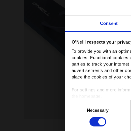
Consent
O'Neill respects your privac
To provide you with an optima
cookies. Functional cookies a
parties to track your internet
advertisements and other con
place the cookies of your cho
For settings and more infor
the homepage.
Consent
Necessary
Selection