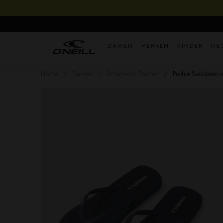
Direkt
zum
Inhalt
DAMEN
HERREN
KINDER
NE
Home
Damen
Schuhe für Damen
Profile Sandalen 