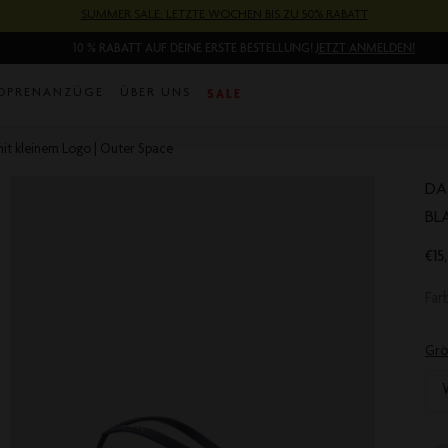
SUMMER SALE: LETZTE WOCHEN BIS ZU 50% RABATT
10 % RABATT AUF DEINE ERSTE BESTELLUNG!
JETZT ANMELDEN!
SALE
OPRENANZÜGE
ÜBER UNS
mit kleinem Logo | Outer Space
DA
BL
€15
Tra
mis
Fa
de.
Grö