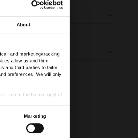
UF DEINE
NG!
sand und Rücksendungen
About
 neuesten Updates zu
ße, Beratung & Passform
erialien und Pflege
ical, and marketing/tracking
kies allow us and third
s and third parties to tailor
len
and preferences. We will only
ck icon at the bottom right of
tanden, dass du
Marketing
enschutzrichtlinie
att ist nur für neue
 Codes kombiniert