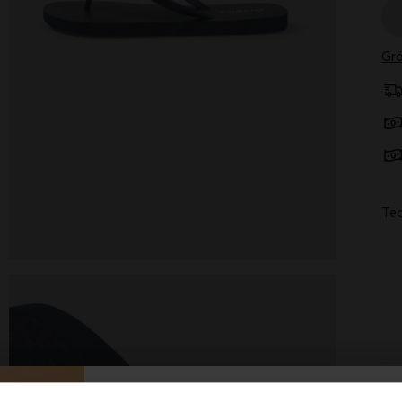
Grö
Tec
Bes