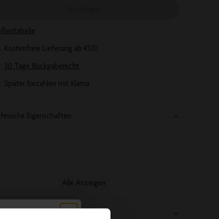
Hinzufügen
ßentabelle
Kostenfreie Lieferung ab €120
30 Tage Rückgaberecht
Später bezahlen mit Klarna
hnische Eigenschaften
Alle Anzeigen
chreibung