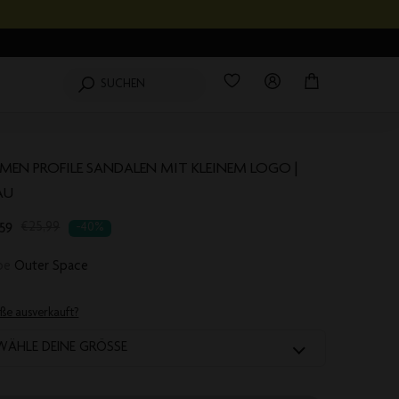
Wishlist
0
Produkte
Login
Mein
SUCHEN
Einkaufswagen
MEN PROFILE SANDALEN MIT KLEINEM LOGO |
AU
,59
nslation
€25,99
-40%
sing:
rbe
Outer Space
products.product.regular_price
ße ausverkauft?
WÄHLE DEINE GRÖSSE