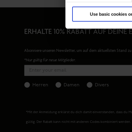
Use basic cookies o
ERHALTE 10% RABATT AUF DEINE 
Abonniere unseren Newsletter, um auf dem aktuellsten Stand zu 
*Nur gültig für neue Mitglieder.
Herren
Damen
Divers
*Mit der Anmeldung erklärst du dich damit einverstanden, dass du Ma
gültig. Der Rabatt kann nicht mit anderen Codes kombiniert werden