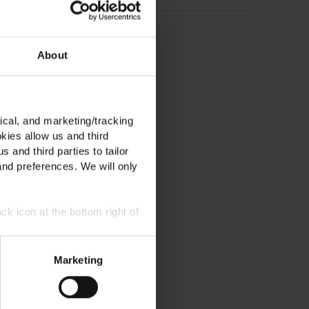
UF DEINE
NG!
About
 neuesten Updates zu
ical, and marketing/tracking
kies allow us and third
s and third parties to tailor
and preferences. We will only
ck icon at the bottom right of
tanden, dass du
Marketing
enschutzrichtlinie
att ist nur für neue
 Codes kombiniert