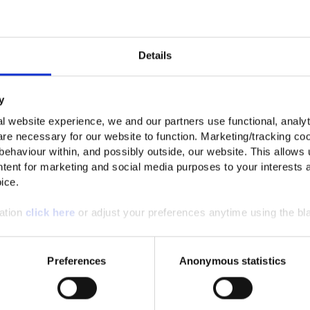
ERHALTE 10% RABATT A
ERSTE BESTELLU
Details
Melde dich jetzt an, um die besten Angebote und die
erhalten.
y
l website experience, we and our partners use functional, analyt
re necessary for our website to function. Marketing/tracking coo
 behaviour within, and possibly outside, our website. This allows u
Für wen kaufst du ein?
tent for marketing and social media purposes to your interests 
ice.
Herren
Damen
Unisex
mation
click here
or adjust your preferences anytime using the bla
Anmelden
*Mit der Anmeldung erklärst du dich damit einvers
Preferences
Anonymous statistics
Marketing E-Mails erhältst, und akzeptierst unsere
Dat
sowie die
Allgemeinen Geschäftsbedingungen
. Der Rab
Mitglieder gültig. Der Rabatt kann nicht mit anderen