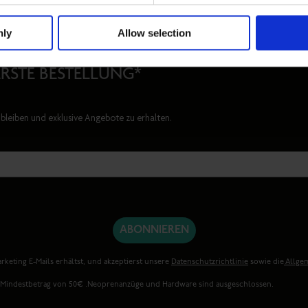
werden. Neoprenanzüge und Hardware sind aus
nly
Allow selection
Nein, danke
ERSTE BESTELLUNG*
bleiben und exklusive Angebote zu erhalten.
ABONNIEREN
rketing E-Mails erhältst, und akzeptierst unsere
Datenschutzrichtlinie
sowie die
Allge
. Mindestbetrag von 50€ .Neoprenanzüge und Hardware sind ausgeschlossen.