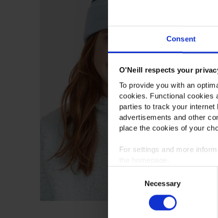
Consent
O'Neill respects your privac
To provide you with an optima
cookies. Functional cookies a
parties to track your internet
advertisements and other con
place the cookies of your cho
For settings and more infor
the homepage.
Consent
Necessary
Selection