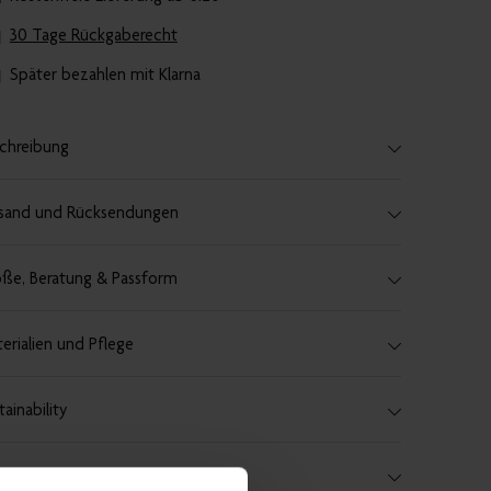
30 Tage Rückgaberecht
Später bezahlen mit Klarna
chreibung
sand und Rücksendungen
ße, Beratung & Passform
erialien und Pflege
tainability
len