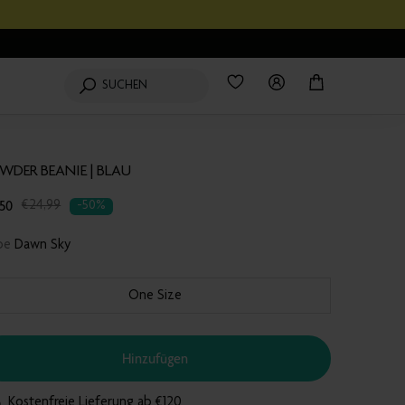
Wishlist
0
Produkte
Login
Mein
SUCHEN
Einkaufswagen
WDER BEANIE | BLAU
,50
nslation
€24,99
-50%
sing:
rbe
Dawn Sky
products.product.regular_price
One Size
Hinzufügen
Kostenfreie Lieferung ab €120