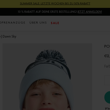
SUMMER SALE: LETZTE WOCHEN BIS ZU 50% RABATT
10 % RABATT AUF DEINE ERSTE BESTELLUNG!
JETZT ANMELDEN!
SALE
OPRENANZÜGE
ÜBER UNS
 | Dawn Sky
PO
€12
Tra
mis
Fa
de.