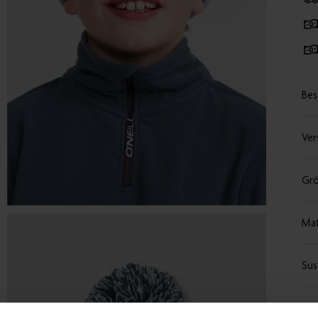
Bes
Ver
Grö
Mat
Sus
Tei