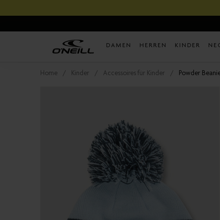
Direkt
zum
Inhalt
DAMEN
HERREN
KINDER
NE
Home
Kinder
Accessoires für Kinder
Powder Beanie