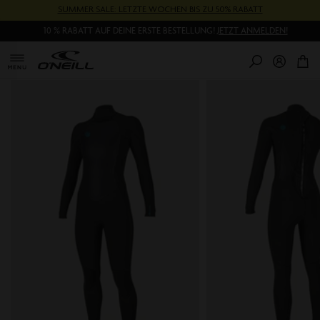
Direkt
SUMMER SALE: LETZTE WOCHEN BIS ZU 50% RABATT
zum
10 % RABATT AUF DEINE ERSTE BESTELLUNG!
JETZT ANMELDEN!
Inhalt
0
Pr