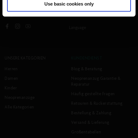
Use basic cookies only
Folge uns:
Language
Facebook
Instagram
YouTube
UNSERE KATEGORIEN
KUNDENDIENST
Herren
Blog & Beratung
Damen
Neoprenanzug Garantie &
Reparatur
Kinder
Häufig gestellte Fragen
Neoprenanzüge
Retouren & Rückerstattung
Alle Kategorien
Bestellung & Zahlung
Versand & Lieferung
Größentabellen