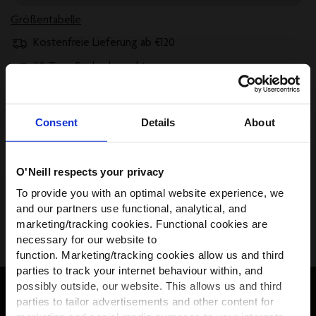
Größentabelle
Kostenfreie Lieferung ab €120
30 Tage Rückgaberecht
Später bezahlen mit Klarna
Consent
Details
About
Beschreibung
O'Neill respects your privacy
Versand und Rücksendungen
WIR HABEN ETWAS FÜR
To provide you with an optimal website experience, we
DICH!
and our partners use functional, analytical, and
Größe, Beratung & Passform
marketing/tracking cookies. Functional cookies are
Werde Teil der O’Neill-Community und
necessary for our website to
erhalte
10 % Rabatt
auf deine erste
function. Marketing/tracking cookies allow us and third
Bestellung — plus exklusive Angebote.
parties to track your internet behaviour within, and
possibly outside, our website. This allows us and third
First name
parties to tailor advertisements and other content for
ERHALTE 10% RABATT AUF DEINE ERSTE