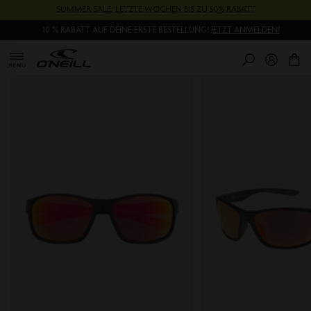
Direkt
SUMMER SALE: LETZTE WOCHEN BIS ZU 50% RABATT
zum
10 % RABATT AUF DEINE ERSTE BESTELLUNG!
JETZT ANMELDEN!
Inhalt
0
Pr