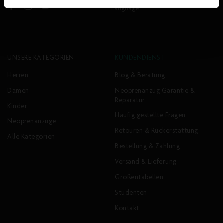
Language
Facebook
Instagram
YouTube
UNSERE KATEGORIEN
KUNDENDIENST
Herren
Blog & Beratung
Damen
Neoprenanzug Garantie &
Reparatur
Kinder
Häufig gestellte Fragen
Neoprenanzüge
Retouren & Rückerstattung
Alle Kategorien
Bestellung & Zahlung
Versand & Lieferung
Größentabellen
Studenten
Kontakt