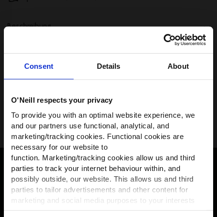
Beschreibung
Versand und Rücksendungen
Consent
Details
About
Größe, Beratung & Passform
O'Neill respects your privacy
WIR HABEN ETWAS FÜR
Teilen
To provide you with an optimal website experience, we
DICH!
and our partners use functional, analytical, and
marketing/tracking cookies. Functional cookies are
Werde Teil der O’Neill-Community und
necessary for our website to
erhalte
10 % Rabatt
auf deine erste
function. Marketing/tracking cookies allow us and third
Bestellung — plus exklusive Angebote.
parties to track your internet behaviour within, and
ERHALTE 10% RABATT AUF DEINE ERSTE
possibly outside, our website. This allows us and third
First name
BESTELLUNG*
parties to tailor advertisements and other content for
marketing and social media purposes to your interests
and preferences. We will only place the cookies of your
Abonniere unseren Newsletter, um auf dem aktuellsten Stand zu bleiben und