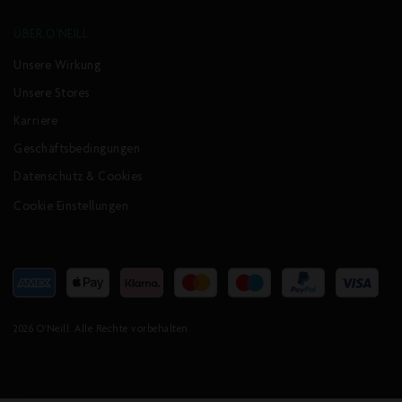
ÜBER O'NEILL
Unsere Wirkung
Unsere Stores
Karriere
Geschäftsbedingungen
Datenschutz & Cookies
Cookie Einstellungen
Akzeptierte
Zahlungsarten
2026
O'Neill
. Alle Rechte vorbehalten.
O'NEILL IMPACTZONE ROOD SONNENBRILLE |
SCHWARZ
€90,00