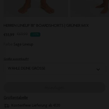
HERREN LINEUP 18'' BOARDSHORTS | GRÜNER MIX
Translation
€55,99
€69,99
-20%
missing:
Farbe
Sage Lineup
de.products.product.regular_price
Größe ausverkauft?
WÄHLE DEINE GRÖSSE
Hinzufügen
Größentabelle
Kostenfreie Lieferung ab €120