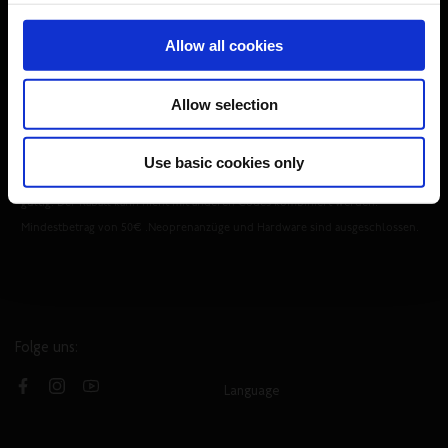
Nein, danke
Herren
Damen
Divers
Allow all cookies
ABONNIEREN
Allow selection
*Mit der Anmeldung erklärst du dich damit einverstanden, dass du Marketing
E-Mails erhältst, und akzeptierst unsere
Datenschutzrichtlinie
sowie die
Use basic cookies only
Allgemeinen Geschäftsbedingungen
. Der Rabatt ist nur für neue Mitglieder
gültig. Der Rabatt kann nicht mit anderen Codes kombiniert werden.
Mindestbetrag von 50€ .Neoprenanzüge und Hardware sind ausgeschlossen.
Folge uns:
Language
Facebook
Instagram
YouTube