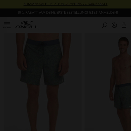
Direkt
SUMMER SALE: LETZTE WOCHEN BIS ZU 50% RABATT
zum
10 % RABATT AUF DEINE ERSTE BESTELLUNG!
JETZT ANMELDEN!
Inhalt
0
Pr