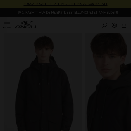
Direkt
SUMMER SALE: LETZTE WOCHEN BIS ZU 50% RABATT
zum
10 % RABATT AUF DEINE ERSTE BESTELLUNG!
JETZT ANMELDEN!
Inhalt
0
Pr