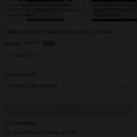
Unser Model ist 182 cm groß (88 cm
Unser Model ist 182 cm 
Brust, 72 cm Taille und 89 cm Hüfte) und
Brust, 72 cm Taille und 
trägt Größe M
trägt Größe M
HERREN JOURNEY PARKA 10K/10K JACKE | SCHWARZ
Translation
€188,99
€269,99
-30%
missing:
Farbe
Black Out
de.products.product.regular_price
Größe ausverkauft?
WÄHLE DEINE GRÖSSE
Hinzufügen
Größentabelle
Kostenfreie Lieferung ab €120