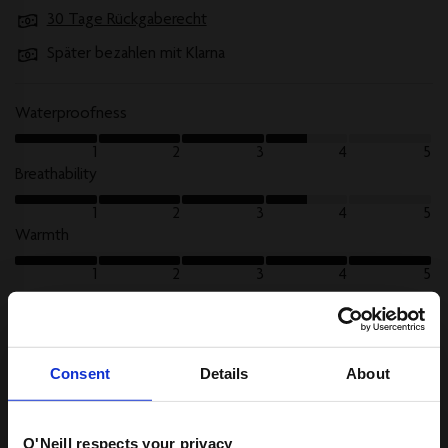
30 Tage Rückgaberecht
Später bezahlen mit Klarna
Waterproofness
1
2
3
4
5
Breathability
1
2
3
4
5
Warmth
1
2
3
4
5
Technische Eigenschaften
Consent
Details
About
O'Neill respects your privacy