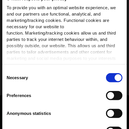
WIR HABEN ETWAS FÜR
Alle Anzeigen
To provide you with an optimal website experience, we
DICH!
and our partners use functional, analytical, and
marketing/tracking cookies. Functional cookies are
Beschreibung
Werde Teil der O’Neill-Community und
necessary for our website to
erhalte
10 % Rabatt
auf deine erste
function. Marketing/tracking cookies allow us and third
Bestellung — plus exklusive Angebote.
parties to track your internet behaviour within, and
Versand und Rücksendungen
possibly outside, our website. This allows us and third
First name
parties to tailor advertisements and other content for
Größe, Beratung & Passform
marketing and social media purposes to your interests
and preferences. We will only place the cookies of your
choice.
Consent
Materialien und Pflege
Necessary
Selection
For settings and more information
click here
or adjust
your preferences anytime using the black icon at the
Meinen Rabatt sichern
Preferences
bottom right of the homepage.
*Mit der Anmeldung erklärst du dich damit einverstanden,
ERHALTE 10% RABATT AUF DEINE ERSTE
Anonymous statistics
dass du Marketing E-Mails erhältst, und akzeptierst unsere
BESTELLUNG*
Datenschutzrichtlinie
sowie die
Allgemeinen
Geschäftsbedingungen
. Der Rabatt ist nur für neue Mitglieder