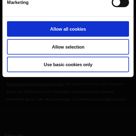
Marketing
gültig. Der Rabatt kann nicht mit anderen Codes kombiniert
Abonniere unseren Newsletter, um auf dem aktuellsten Stand zu bleiben und
werden. Neoprenanzüge und Hardware sind ausgeschlossen.
exklusive Angebote zu erhalten.
*Nur gültig für neue Mitglieder.
Nein, danke
Allow all cookies
Herren
Damen
Divers
Allow selection
ABONNIEREN
Use basic cookies only
*Mit der Anmeldung erklärst du dich damit einverstanden, dass du Marketing
E-Mails erhältst, und akzeptierst unsere
Datenschutzrichtlinie
sowie die
Allgemeinen Geschäftsbedingungen
. Der Rabatt ist nur für neue Mitglieder
gültig. Der Rabatt kann nicht mit anderen Codes kombiniert werden.
Mindestbetrag von 50€ .Neoprenanzüge und Hardware sind ausgeschlossen.