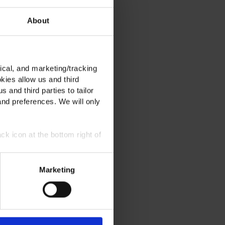
About
ical, and marketing/tracking
kies allow us and third
s and third parties to tailor
and preferences. We will only
ck icon at the bottom right of
Marketing