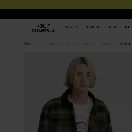
Direkt
zum
Inhalt
DAMEN
HERREN
KINDER
NE
Home
Herren
Jacken für Herren
Jacke mit Fleecefut