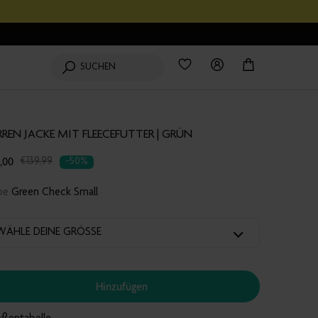
Wishlist
0
Produkte
Login
Mein
SUCHEN
Einkaufswagen
RREN JACKE MIT FLEECEFUTTER | GRÜN
,00
nslation
€139,99
-50%
sing:
rbe
Green Check Small
products.product.regular_price
WÄHLE DEINE GRÖSSE
Hinzufügen