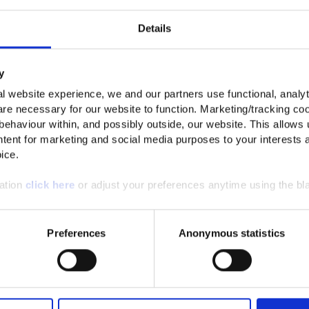
Details
y
l website experience, we and our partners use functional, analyt
re necessary for our website to function. Marketing/tracking coo
 behaviour within, and possibly outside, our website. This allows u
tent for marketing and social media purposes to your interests 
ice.
mation
click here
or adjust your preferences anytime using the bla
Preferences
Anonymous statistics