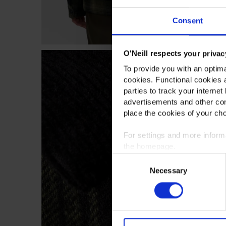
Consent
O'Neill respects your privac
To provide you with an optima
cookies. Functional cookies a
parties to track your internet
advertisements and other con
place the cookies of your cho
For settings and more infor
the homepage.
Consent
Necessary
Selection