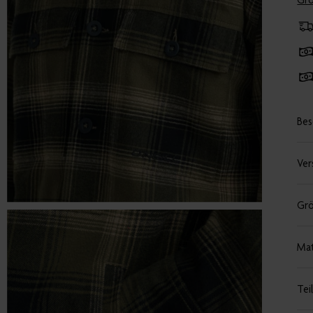
Grö
Bes
Ver
Grö
Mat
Tei