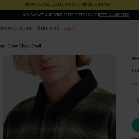
SUMMER SALE: LETZTE WOCHEN BIS ZU 50% RABATT
10 % RABATT AUF DEINE ERSTE BESTELLUNG!
JETZT ANMELDEN!
SALE
OPRENANZÜGE
ÜBER UNS
ter | Green Check Small
HE
€70
Tra
mis
Fa
de.