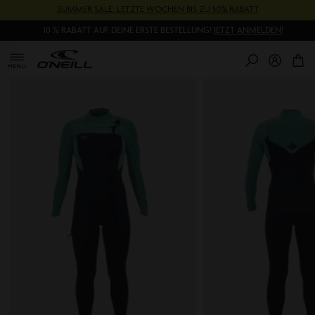
Direkt
SUMMER SALE: LETZTE WOCHEN BIS ZU 50% RABATT
zum
10 % RABATT AUF DEINE ERSTE BESTELLUNG!
JETZT ANMELDEN!
Inhalt
0
Pr