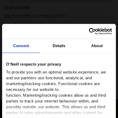
Größentabelle
Kostenfreie Lieferung ab €120
30 Tage Rückgaberecht
Später bezahlen mit Klarna
Consent
Details
About
Beschreibung
O'Neill respects your privacy
Versand und Rücksendungen
WIR HABEN ETWAS FÜR
To provide you with an optimal website experience, we
DICH!
and our partners use functional, analytical, and
Größe, Beratung & Passform
marketing/tracking cookies. Functional cookies are
Werde Teil der O’Neill-Community und
necessary for our website to
erhalte
10 % Rabatt
auf deine erste
function. Marketing/tracking cookies allow us and third
Bestellung — plus exklusive Angebote.
parties to track your internet behaviour within, and
possibly outside, our website. This allows us and third
First name
parties to tailor advertisements and other content for
ERHALTE 10% RABATT AUF DEINE ERSTE