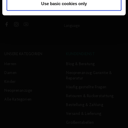
Use basic cookies only
Folge uns:
Language
Facebook
Instagram
YouTube
UNSERE KATEGORIEN
KUNDENDIENST
Herren
Blog & Beratung
Damen
Neoprenanzug Garantie &
Reparatur
Kinder
Häufig gestellte Fragen
Neoprenanzüge
Retouren & Rückerstattung
Alle Kategorien
Bestellung & Zahlung
Versand & Lieferung
Größentabellen