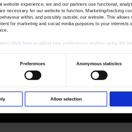
l website experience, we and our partners use functional, analyt
re necessary for our website to function. Marketing/tracking coo
 behaviour within, and possibly outside, our website. This allows u
Ver
tent for marketing and social media purposes to your interests 
ice.
Grö
mation
click here
or adjust your preferences anytime using the bla
Preferences
Anonymous statistics
ERSTE BESTELLUNG*
nly
Allow selection
bleiben und exklusive Angebote zu erhalten.