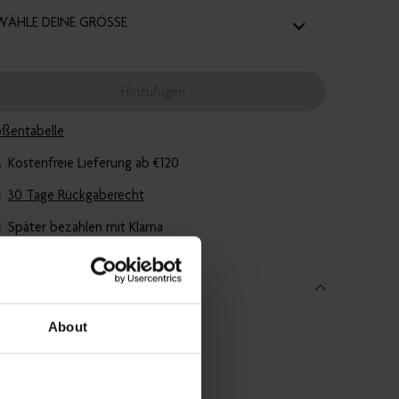
WÄHLE DEINE GRÖSSE
Hinzufügen
ßentabelle
Kostenfreie Lieferung ab €120
30 Tage Rückgaberecht
Später bezahlen mit Klarna
hnische Eigenschaften
About