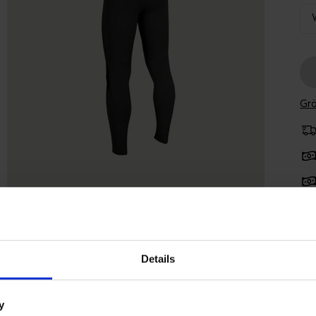
Grö
Tec
Details
y