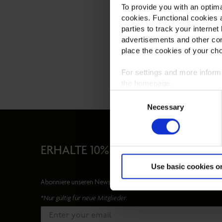
To provide you with an optima
cookies. Functional cookies a
parties to track your internet
advertisements and other con
place the cookies of your cho
For settings and more infor
the homepage.
Consent
Necessary
Selection
ERHALTE 10% RABATT AUF DEINE 
Use basic cookies o
Abonniere unseren Newsletter, um auf dem aktuellsten Stand zu 
*Nur gültig für neue Mitglieder.