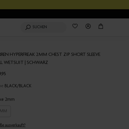
Wishlist
0
Produkte
Login
Mein
SUCHEN
Einkaufswagen
RREN HYPERFREAK 2MM CHEST ZIP SHORT SLEEVE
LL WETSUIT | SCHWARZ
9,95
rbe
BLACK/BLACK
cke
2mm
2MM
ße ausverkauft?