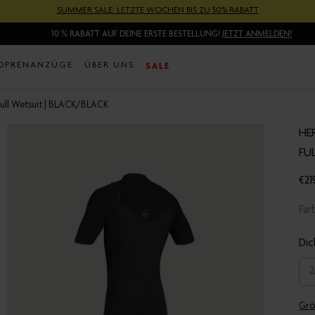
SUMMER SALE: LETZTE WOCHEN BIS ZU 50% RABATT
10 % RABATT AUF DEINE ERSTE BESTELLUNG!
JETZT ANMELDEN!
SALE
OPRENANZÜGE
ÜBER UNS
Full Wetsuit | BLACK/BLACK
HE
FU
€21
Fa
Di
Grö