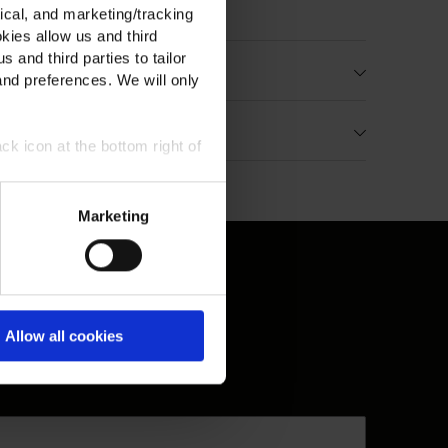
Alle Anzeigen
ical, and marketing/tracking
kies allow us and third
s and third parties to tailor
sand und Rücksendungen
and preferences. We will only
ße, Beratung & Passform
ck icon at the bottom right of
Marketing
Allow all cookies