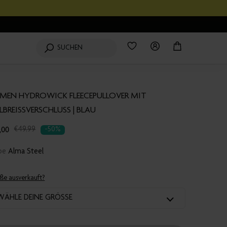
Wishlist
0
Produkte
Login
Mein
SUCHEN
Einkaufswagen
MEN HYDROWICK FLEECEPULLOVER MIT
LBREISSVERSCHLUSS | BLAU
,00
nslation
€49,99
-50%
sing:
rbe
Alma Steel
products.product.regular_price
ße ausverkauft?
WÄHLE DEINE GRÖSSE