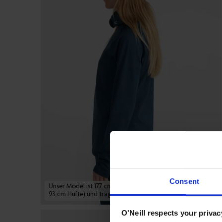
Consent
Unser Model ist 177 cm groß (84 cm Brust, 62 cm Taille und
93 cm Hüfte) und trägt Größe S
O'Neill respects your privac