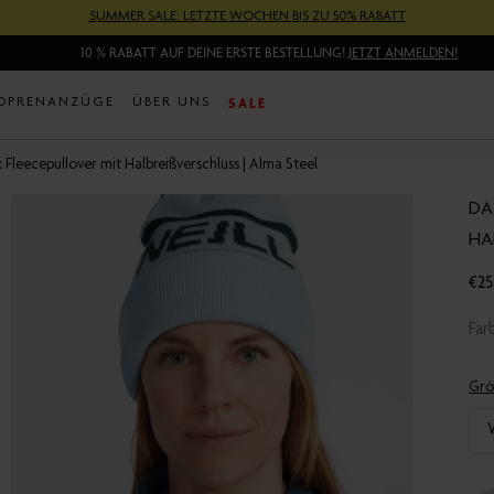
SUMMER SALE: LETZTE WOCHEN BIS ZU 50% RABATT
10 % RABATT AUF DEINE ERSTE BESTELLUNG!
JETZT ANMELDEN!
SALE
OPRENANZÜGE
ÜBER UNS
Fleecepullover mit Halbreißverschluss | Alma Steel
DA
HA
€25
Tra
mis
Fa
de.
Grö