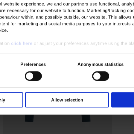
l website experience, we and our partners use functional, analyt
re necessary for our website to function. Marketing/tracking coo
 behaviour within, and possibly outside, our website. This allows u
tent for marketing and social media purposes to your interests 
ice.
mation
click here
or adjust your preferences anytime using the bla
Preferences
Anonymous statistics
nly
Allow selection