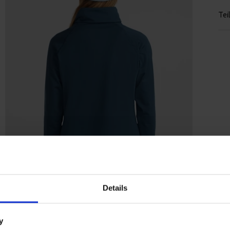
Tei
Details
Unser Model ist 177 cm groß (84 cm Brust, 62 cm Taille und
93 cm Hüfte) und trägt Größe S
y