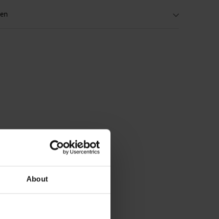
len
About