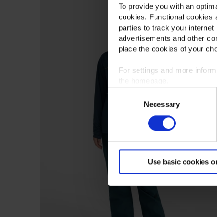
To provide you with an optima
cookies. Functional cookies a
parties to track your internet
advertisements and other con
place the cookies of your cho
For settings and more infor
the homepage.
Consent
Necessary
Selection
Use basic cookies o