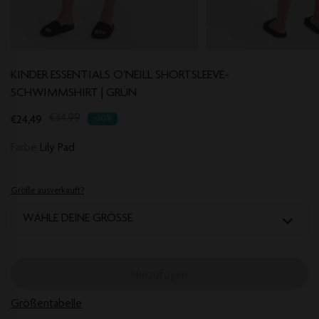
KINDER ESSENTIALS O'NEILL SHORTSLEEVE-
SCHWIMMSHIRT | GRÜN
Translation
€24,49
€34,99
-30%
missing:
Farbe
Lily Pad
de.products.product.regular_price
Größe ausverkauft?
WÄHLE DEINE GRÖSSE
Hinzufügen
Größentabelle