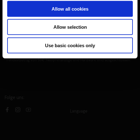
Herren
Damen
Divers
Nein, danke
Allow all cookies
ABONNIEREN
Allow selection
*Mit der Anmeldung erklärst du dich damit einverstanden, dass du Marketing
E-Mails erhältst, und akzeptierst unsere
Datenschutzrichtlinie
sowie die
Use basic cookies only
Allgemeinen Geschäftsbedingungen
. Der Rabatt ist nur für neue Mitglieder
gültig. Der Rabatt kann nicht mit anderen Codes kombiniert werden.
Mindestbetrag von 50€ .Neoprenanzüge und Hardware sind ausgeschlossen.
Folge uns:
Language
Facebook
Instagram
YouTube