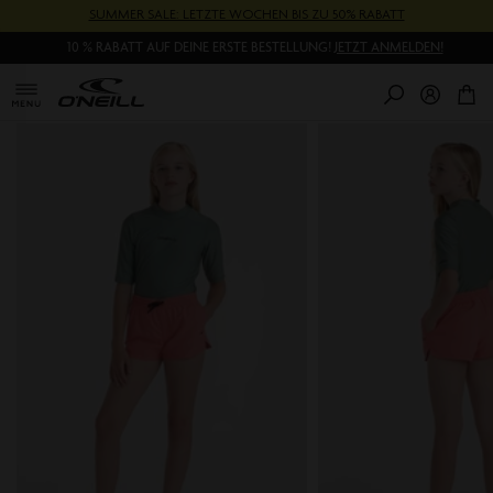
Direkt
SUMMER SALE: LETZTE WOCHEN BIS ZU 50% RABATT
zum
10 % RABATT AUF DEINE ERSTE BESTELLUNG!
JETZT ANMELDEN!
Inhalt
0
Pr