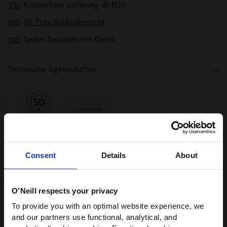
Kostenfreie Lieferung ab €120
30 Tage Rückgaberecht
Später bezahlen mit Klarna
Technische Eigenschaften
Alle Anzeigen
Consent
Details
About
Beschreibung
O'Neill respects your privacy
Versand und Rücksendungen
WIR HABEN ETWAS FÜR
To provide you with an optimal website experience, we
DICH!
and our partners use functional, analytical, and