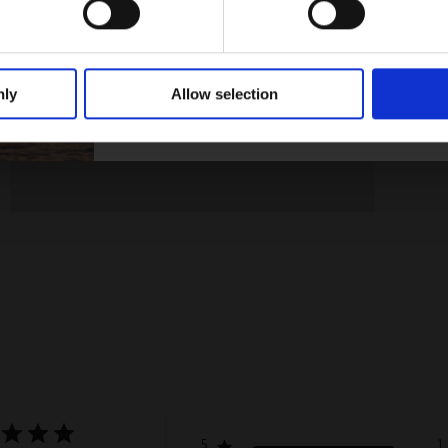
sowie die
Allgemeinen Geschäftsbedingungen
. Der Rab
Mitglieder gültig. Der Rabatt kann nicht mit anderen
werden. Neoprenanzüge und Hardware sind aus
nly
Allow selection
Nein, danke
5
1