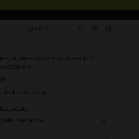
Wishlist
0
Produkte
Login
Mein
SUCHEN
Einkaufswagen
RREN CRUZER SCALLOP 18'' BOARDSHORTS |
HWARZER MIX
,99
rbe
Black Cruzer Scallop
ße ausverkauft?
WÄHLE DEINE GRÖSSE