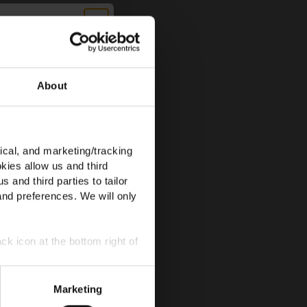
UF DEINE
NG!
About
 neuesten Updates zu
ical, and marketing/tracking
kies allow us and third
s and third parties to tailor
and preferences. We will only
ck icon at the bottom right of
tanden, dass du
Marketing
enschutzrichtlinie