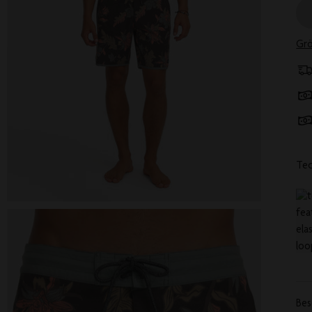
Grö
Tec
Bes