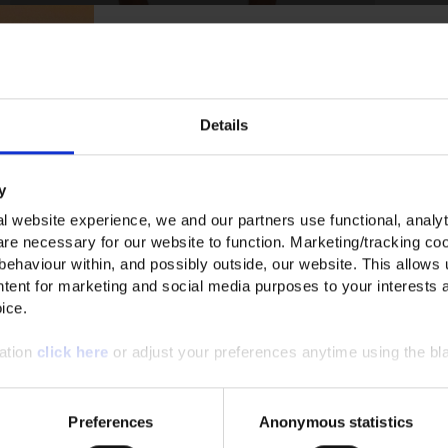
ERHALTE 10% RABATT A
ERSTE BESTELLU
Details
Melde dich jetzt an, um die besten Angebote und die
erhalten.
y
l website experience, we and our partners use functional, analyt
re necessary for our website to function. Marketing/tracking coo
 behaviour within, and possibly outside, our website. This allows u
Für wen kaufst du ein?
tent for marketing and social media purposes to your interests 
ice.
Herren
Damen
Unisex
mation
click here
or adjust your preferences anytime using the bla
Anmelden
*Mit der Anmeldung erklärst du dich damit einvers
Preferences
Anonymous statistics
Marketing E-Mails erhältst, und akzeptierst unsere
Dat