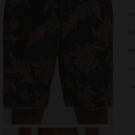
Ver
Grö
Mat
Sus
Tei