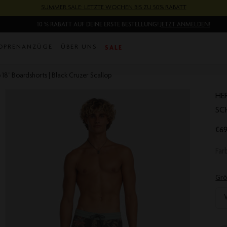
SUMMER SALE: LETZTE WOCHEN BIS ZU 50% RABATT
10 % RABATT AUF DEINE ERSTE BESTELLUNG!
JETZT ANMELDEN!
SALE
OPRENANZÜGE
ÜBER UNS
 18'' Boardshorts | Black Cruzer Scallop
HE
SC
€69
Fa
Grö