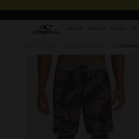
Direkt
zum
Inhalt
DAMEN
HERREN
KINDER
NE
Home
Herren
Bademode für Herren
Cruzer Scallop