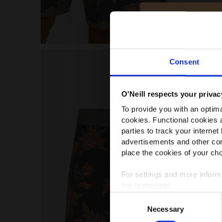
Consent
O'Neill respects your privac
To provide you with an optima
cookies. Functional cookies a
parties to track your internet
advertisements and other con
place the cookies of your cho
For settings and more infor
the homepage.
Consent
Necessary
Selection