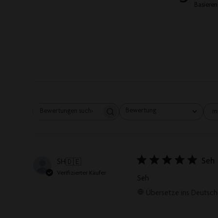
Basieren
Bewertung
m
Alle Bewertungen
Bewertungen
suchen
Seh
SH
🇩🇪
Verifizierter Käufer
Seh
Übersetze ins Deutsch