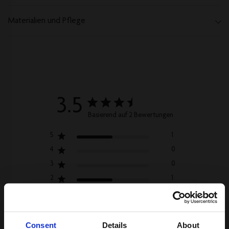
Materialien und Pflege
3.5
Basierend auf 2 Bewertungen
5
1
4
0
3
0
2
1
1
0
Consent
Details
About