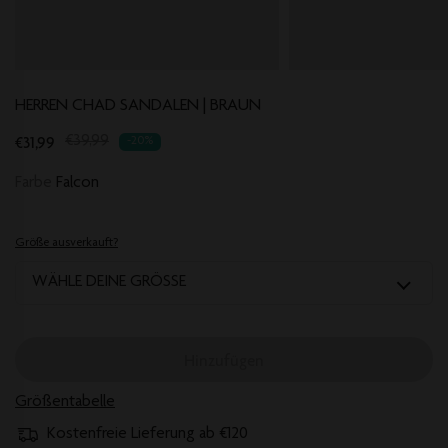
HERREN CHAD SANDALEN | BRAUN
Translation
€31,99
€39,99
-20%
missing:
Farbe
Falcon
de.products.product.regular_price
Größe ausverkauft?
WÄHLE DEINE GRÖSSE
Hinzufügen
Größentabelle
Kostenfreie Lieferung ab €120