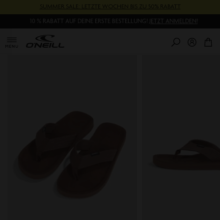
Direkt
SUMMER SALE: LETZTE WOCHEN BIS ZU 50% RABATT
zum
10 % RABATT AUF DEINE ERSTE BESTELLUNG!
JETZT ANMELDEN!
Inhalt
0
Pr