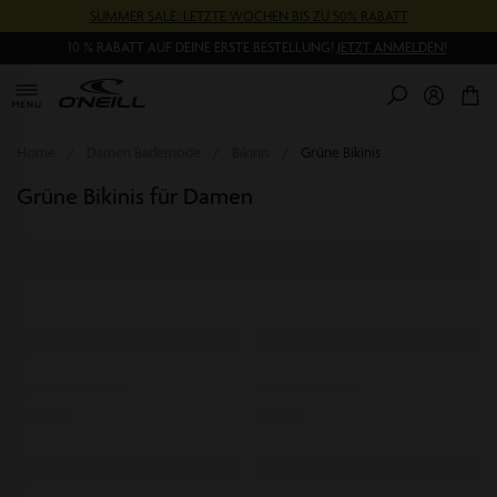
Direkt
SUMMER SALE: LETZTE WOCHEN BIS ZU 50% RABATT
zum
Inhalt
10 % RABATT AUF DEINE ERSTE BESTELLUNG!
JETZT ANMELDEN!
0
Pr
Home
Damen Bademode
Bikinis
Grüne Bikinis
Grüne Bikinis für Damen