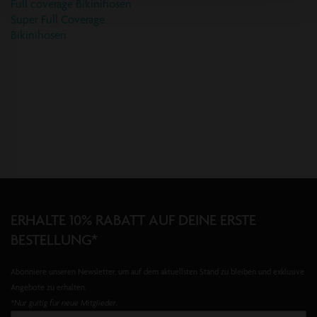
Full coverage Bikinihosen
SCHNELLANSICHT
schon morgen in deinem neuen Bikini am Strand.
Super Full Coverage
»
NÄCHSTE
Bikinihosen
SEITE
LADEN
ERHALTE 10% RABATT AUF DEINE ERSTE
BESTELLUNG*
Abonniere unseren Newsletter, um auf dem aktuellsten Stand zu bleiben und exklusive
Angebote zu erhalten.
*Nur gültig für neue Mitglieder.