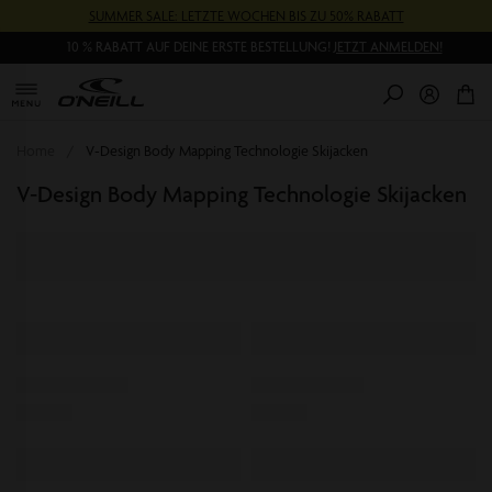
Direkt
SUMMER SALE: LETZTE WOCHEN BIS ZU 50% RABATT
zum
Inhalt
10 % RABATT AUF DEINE ERSTE BESTELLUNG!
JETZT ANMELDEN!
0
Pr
Home
V-Design Body Mapping Technologie Skijacken
V-Design Body Mapping Technologie Skijacken