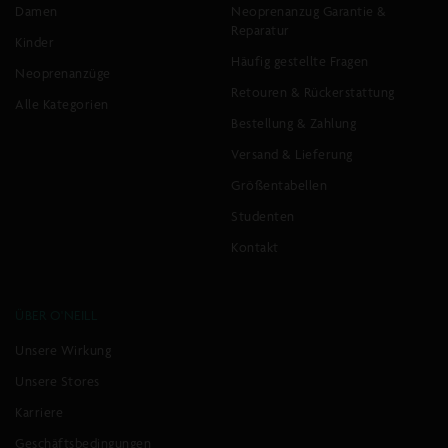
FWC'Cruz
FWC'Play
Damen
Neoprenanzug Garantie &
Hybrid-
Park
Reparatur
Skijacke
Kinder
Anorak
Häufig gestellte Fragen
mit
Ski-
Neoprenanzüge
Gürtel
und
Retouren & Rückerstattung
Alle Kategorien
Snowboardjacke
Normaler
€140,00
€279,99
Bestellung & Zahlung
Preis
Normaler
€139,99
€199,99
Versand & Lieferung
SCHNELLANSICHT
Preis
-50%
-30%
SCHNELLANSICHT
Größentabellen
Studenten
FWC'Cruz
FWC'Cruz
Kontakt
Skijacke
Triple
Skijacke
Normaler
€139,99
€199,99
ÜBER O'NEILL
Preis
Normaler
€130,00
€259,99
SCHNELLANSICHT
Preis
Unsere Wirkung
-30%
-50%
SCHNELLANSICHT
Unsere Stores
»
NÄCHSTE
Karriere
SEITE
LADEN
Geschäftsbedingungen