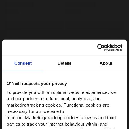
Consent
Details
About
O'Neill respects your privacy
WIR HABEN ETWAS FÜR
To provide you with an optimal website experience, we
DICH!
and our partners use functional, analytical, and
marketing/tracking cookies. Functional cookies are
Werde Teil der O’Neill-Community und
necessary for our website to
erhalte
10 % Rabatt
auf deine erste
function. Marketing/tracking cookies allow us and third
Bestellung — plus exklusive Angebote.
parties to track your internet behaviour within, and