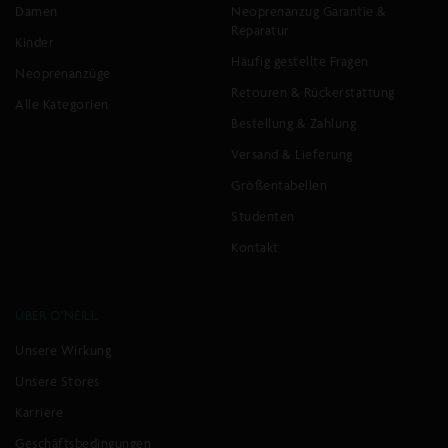
-50%
-30%
Damen
Neoprenanzug Garantie &
SCHNELLANSICHT
SCHNELLANSICHT
Reparatur
Kinder
Häufig gestellte Fragen
Neoprenanzüge
Solana
O'Neill
Retouren & Rückerstattung
Alle Kategorien
Slider
Sandalen
Bestellung & Zahlung
Sandalen
mit
floralem
Versand & Lieferung
Normaler
€27,99
€34,99
Print
Preis
Größentabellen
SCHNELLANSICHT
Normaler
€27,99
€34,99
Studenten
Preis
-20%
-20%
SCHNELLANSICHT
Kontakt
O'Neill
Profile
ÜBER O'NEILL
Sandalen
Glitter
Unsere Wirkung
mit
Sandalen
floralem
Unsere Stores
Normaler
€19,59
€27,99
Print
Preis
Karriere
SCHNELLANSICHT
Normaler
€24,49
€34,99
Geschäftsbedingungen