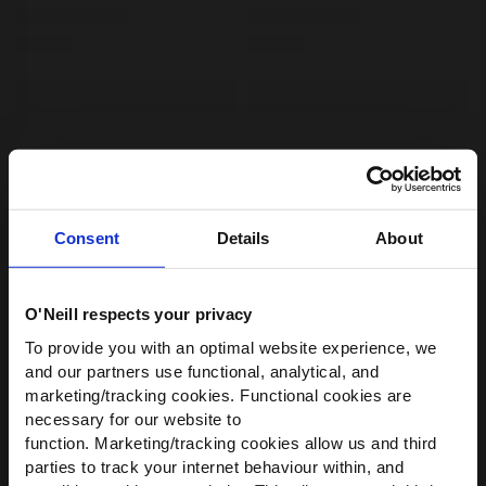
Consent
Details
About
O'Neill respects your privacy
WIR HABEN ETWAS FÜR
To provide you with an optimal website experience, we
DICH!
and our partners use functional, analytical, and
marketing/tracking cookies. Functional cookies are
Werde Teil der O’Neill-Community und
necessary for our website to
erhalte
10 % Rabatt
auf deine erste
function. Marketing/tracking cookies allow us and third
Bestellung — plus exklusive Angebote.
parties to track your internet behaviour within, and