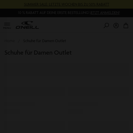
Direkt
SUMMER SALE: LETZTE WOCHEN BIS ZU 50% RABATT
zum
Inhalt
10 % RABATT AUF DEINE ERSTE BESTELLUNG!
JETZT ANMELDEN!
0
Pr
Home
Schuhe für Damen Outlet
Schuhe für Damen Outlet