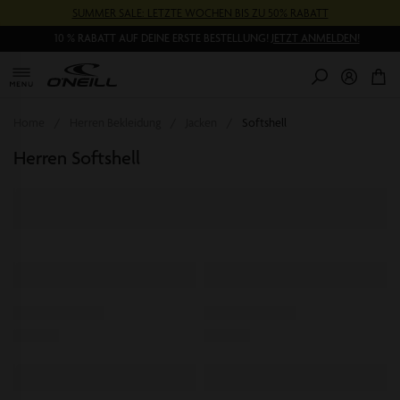
Direkt
SUMMER SALE: LETZTE WOCHEN BIS ZU 50% RABATT
zum
Inhalt
10 % RABATT AUF DEINE ERSTE BESTELLUNG!
JETZT ANMELDEN!
0
Pr
Home
Herren Bekleidung
Jacken
Softshell
Herren Softshell