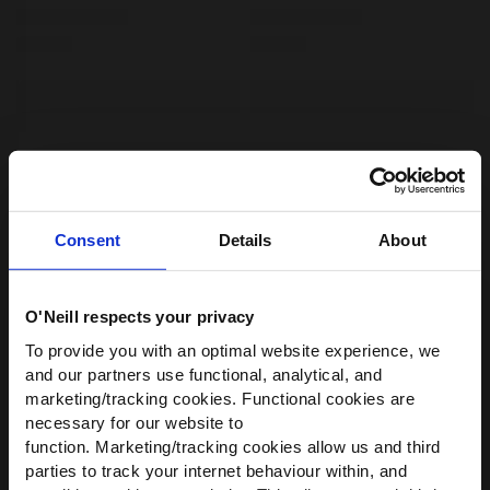
Consent
Details
About
O'Neill respects your privacy
WIR HABEN ETWAS FÜR
To provide you with an optimal website experience, we
DICH!
and our partners use functional, analytical, and
marketing/tracking cookies. Functional cookies are
Werde Teil der O’Neill-Community und
necessary for our website to
erhalte
10 % Rabatt
auf deine erste
function. Marketing/tracking cookies allow us and third
Bestellung — plus exklusive Angebote.
parties to track your internet behaviour within, and