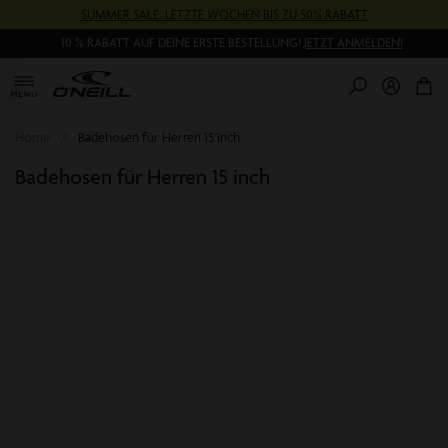
Direkt
SUMMER SALE: LETZTE WOCHEN BIS ZU 50% RABATT
zum
Inhalt
10 % RABATT AUF DEINE ERSTE BESTELLUNG!
JETZT ANMELDEN!
0
Pr
Home
Badehosen für Herren 15 inch
Badehosen für Herren 15 inch