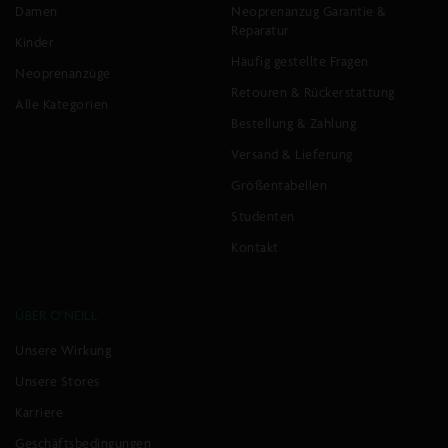
O'Neill
O'Riginals
Damen
Neoprenanzug Garantie &
First
Longboard
Reparatur
15''
Kinder
15''
Häufig gestellte Fragen
Badehose
Badehose
Neoprenanzüge
Retouren & Rückerstattung
Normaler
Normaler
€35,99
€47,99
€44,99
€59,99
Alle Kategorien
Preis
Preis
Bestellung & Zahlung
-20%
-20%
SCHNELLANSICHT
SCHNELLANSICHT
Versand & Lieferung
Größentabellen
O'Riginals
O'Neill
Studenten
Longboard
First
15''
15''
Kontakt
Badehose
Badehose
Normaler
Normaler
€35,00
€26,99
€69,99
€44,99
ÜBER O'NEILL
Preis
Preis
-50%
-40%
SCHNELLANSICHT
SCHNELLANSICHT
Unsere Wirkung
»
NÄCHSTE
Unsere Stores
SEITE
LADEN
Karriere
Geschäftsbedingungen