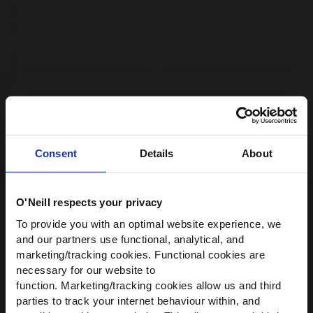
Consent
Details
About
O'Neill respects your privacy
WIR HABEN ETWAS FÜR
To provide you with an optimal website experience, we
DICH!
and our partners use functional, analytical, and
marketing/tracking cookies. Functional cookies are
Werde Teil der O’Neill-Community und
necessary for our website to
erhalte
10 % Rabatt
auf deine erste
function. Marketing/tracking cookies allow us and third
Bestellung — plus exklusive Angebote.
parties to track your internet behaviour within, and