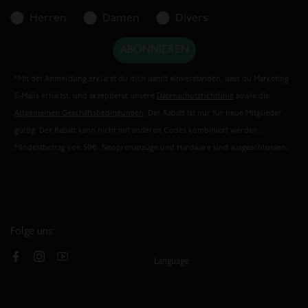
alle unsere Produkte unter das O’Neill-Blue-Label fallen. Willst du mehr
Herren
Damen
Divers
darüber erfahren, wie wir unseren Beitrag für eine bessere Welt leisten?
Hier findest du alles über unsere
Ocean Mission
.
ABONNIEREN
*Mit der Anmeldung erklärst du dich damit einverstanden, dass du Marketing
E-Mails erhältst, und akzeptierst unsere
Datenschutzrichtlinie
sowie die
Allgemeinen Geschäftsbedingungen
. Der Rabatt ist nur für neue Mitglieder
gültig. Der Rabatt kann nicht mit anderen Codes kombiniert werden.
Mindestbetrag von 50€ .Neoprenanzüge und Hardware sind ausgeschlossen.
Folge uns:
Language
Facebook
Instagram
YouTube