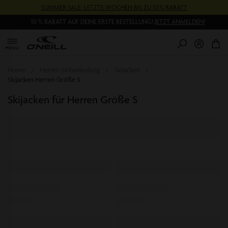
Direkt
SUMMER SALE: LETZTE WOCHEN BIS ZU 50% RABATT
zum
Inhalt
10 % RABATT AUF DEINE ERSTE BESTELLUNG!
JETZT ANMELDEN!
0
Pr
Home
Herren Skibekleidung
Skijacken
Skijacken Herren Größe S
Skijacken für Herren Größe S